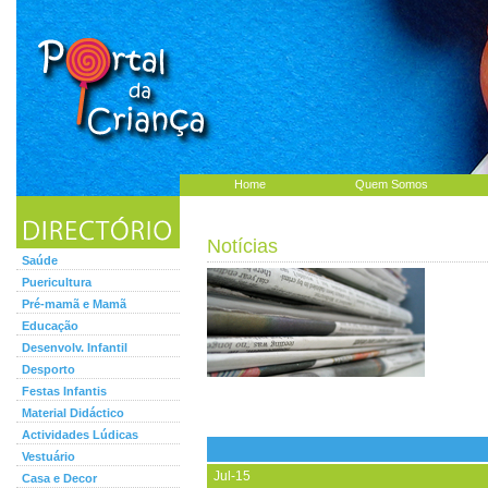
Home
Quem Somos
Notícias
Saúde
Puericultura
Pré-mamã e Mamã
Educação
Desenvolv. Infantil
Desporto
Festas Infantis
Material Didáctico
Actividades Lúdicas
Vestuário
Jul-15
Casa e Decor