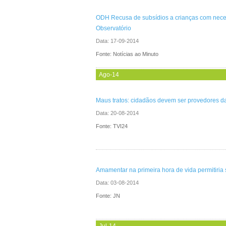
ODH Recusa de subsídios a crianças com nece
Observatório
Data:
17-09-2014
Fonte: Notícias ao Minuto
Ago-14
Maus tratos: cidadãos devem ser provedores d
Data:
20-08-2014
Fonte: TVI24
Amamentar na primeira hora de vida permitiria 
Data:
03-08-2014
Fonte: JN
Jul-14