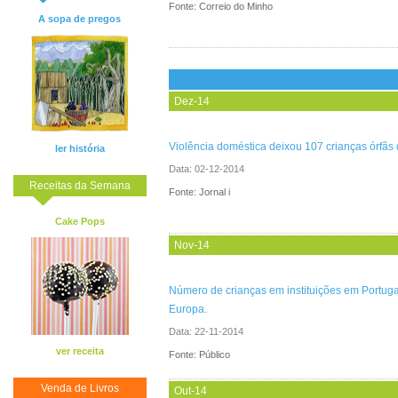
Fonte: Correio do Minho
A sopa de pregos
Dez-14
Violência doméstica deixou 107 crianças órfãs
ler história
Data:
02-12-2014
Receitas da Semana
Fonte: Jornal i
Cake Pops
Nov-14
Número de crianças em instituições em Portuga
Europa.
Data:
22-11-2014
ver receita
Fonte: Público
Venda de Livros
Out-14