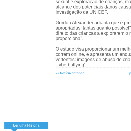
sexual e exploração de crianças, m
alcance dos potenciais danos causad
Investigação da UNICEF.
Gordon Alexander adianta que é pre
apropriadas, tantas quanto possível
direito das crianças a explorarem o
proporciona".
O estudo visa proporcionar um melh
correm online, e apresenta um enqu
vertentes: imagens de abuso de cri
'cyberbullying'.
<<
Notícia anterior
p
Ler uma História