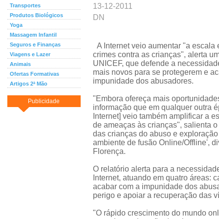
13-12-2011
Transportes
Produtos Biológicos
DN
Yoga
Massagem Infantil
Seguros e Finanças
A Internet veio aumentar "a escala 
crimes contra as crianças", alerta um
Viagens e Lazer
UNICEF, que defende a necessidade
Animais
mais novos para se protegerem e a
Ofertas Formativas
impunidade dos abusadores.
Artigos 2ª Mão
"Embora ofereça mais oportunidade
Publicidade
informação que em qualquer outra ép
Internet] veio também amplificar a e
de ameaças às crianças", salienta o
das crianças do abuso e exploração
ambiente de fusão Online/Offline', 
Florença.
O relatório alerta para a necessida
Internet, atuando em quatro áreas: c
acabar com a impunidade dos abusad
perigo e apoiar a recuperação das ví
"O rápido crescimento do mundo onl