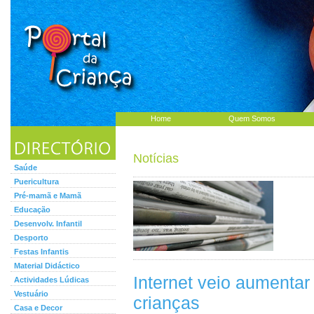
Home
Quem Somos
Notícias
Saúde
Puericultura
Pré-mamã e Mamã
Educação
Desenvolv. Infantil
Desporto
Festas Infantis
Material Didáctico
Internet veio aumentar
Actividades Lúdicas
Vestuário
crianças
Casa e Decor