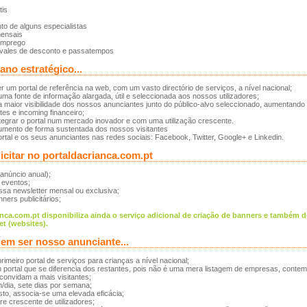
tis
to de alguns especialistas
mensais
emprego
vales de desconto e passatempos
ano estratégico...
er um portal de referência na web, com um vasto directório de serviços, a nível nacional;
uma fonte de informação alargada, útil e seleccionada aos nossos utilizadores;
 maior visibilidade dos nossos anunciantes junto do público-alvo seleccionado, aumentand
tes e incoming financeiro;
ntegrar o portal num mercado inovador e com uma utilização crescente.
umento de forma sustentada dos nossos visitantes
rtal e os seus anunciantes nas redes sociais: Facebook, Twitter, Google+ e Linkedin.
citar no portaldacrianca.com.pt
(anúncio anual);
 eventos;
ssa newsletter mensal ou exclusiva;
ners publicitários;
nca.com.pt disponibiliza ainda o serviço adicional de criação de banners e também d
et (websites).
em ser nosso anunciante...
rimeiro portal de serviços para crianças a nível nacional;
 portal que se diferencia dos restantes, pois não é uma mera listagem de empresas, contem
convidam a mais visitantes;
h/dia, sete dias por semana;
sto, associa-se uma elevada eficácia;
e crescente de utilizadores;