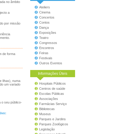
zada no âmbito
Ateliers
Cinema
jecto a
Concertos
Contos
ndo por missão
Dança
Exposições
riência
imento.
Teatro
Congressos
Encontros
Feiras
m de forma
Festivais
Outros Eventos
Informações Úteis
e Ilhas), numa
Hospitais Públicos
ndo um variado
Centros de saúde
Escolas Públicas
Associações
 o seu público-
Farmácias Serviço
Bibliotecas
lvo:
Museus
Parques e Jardins
Parques Zoológicos
Legislação