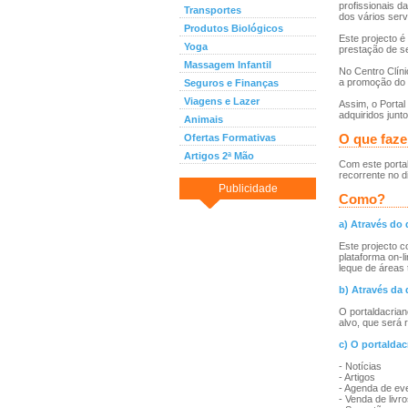
profissionais d
Transportes
dos vários serv
Produtos Biológicos
Este projecto é
Yoga
prestação de s
Massagem Infantil
No Centro Clíni
a promoção do s
Seguros e Finanças
Viagens e Lazer
Assim, o Portal
adquiridos junt
Animais
O que faze
Ofertas Formativas
Artigos 2ª Mão
Com este porta
recorrente no d
Publicidade
Como?
a) Através do d
Este projecto c
plataforma on-l
leque de áreas 
b) Através da 
O portaldacrian
alvo, que será 
c) O portaldac
- Notícias
- Artigos
- Agenda de eve
- Venda de livr