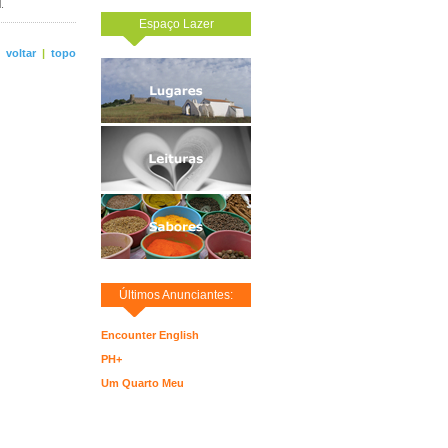
.
Espaço Lazer
<
voltar
|
topo
Últimos Anunciantes:
Encounter English
PH+
Um Quarto Meu