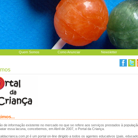
Quem Somos
Como Anunciar
Newsletter
omos
imos...
o de informação existente no mercado no que se refere aos serviços prestados à população 
lmatar essa lacuna, concebemos, em Abril de 2007, o Portal da Criança.
aldacrianca.com.pt é um portal on-line dirigido a todos os agentes educativos (pais, educad