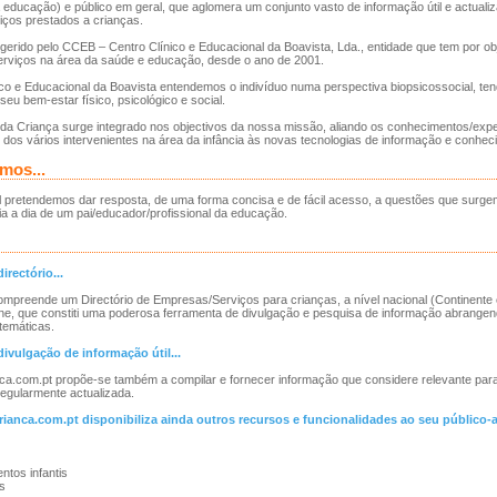
a educação) e público em geral, que aglomera um conjunto vasto de informação útil e actuali
iços prestados a crianças.
 gerido pelo CCEB – Centro Clínico e Educacional da Boavista, Lda., entidade que tem por ob
erviços na área da saúde e educação, desde o ano de 2001.
co e Educacional da Boavista entendemos o indivíduo numa perspectiva biopsicossocial, te
eu bem-estar físico, psicológico e social.
 da Criança surge integrado nos objectivos da nossa missão, aliando os conhecimentos/expe
o dos vários intervenientes na área da infância às novas tecnologias de informação e conhec
mos...
l pretendemos dar resposta, de uma forma concisa e de fácil acesso, a questões que surge
ia a dia de um pai/educador/profissional da educação.
irectório...
ompreende um Directório de Empresas/Serviços para crianças, a nível nacional (Continente 
ine, que constiti uma poderosa ferramenta de divulgação e pesquisa de informação abrange
temáticas.
divulgação de informação útil...
ca.com.pt propõe-se também a compilar e fornecer informação que considere relevante para
regularmente actualizada.
rianca.com.pt disponibiliza ainda outros recursos e funcionalidades ao seu público-a
ntos infantis
os