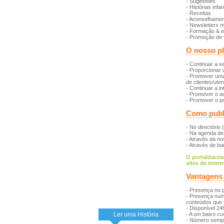
- Sugestões
- Histórias infan
- Receitas
- Aconselhamen
- Newsletters 
- Formação & 
- Promoção de 
O nosso pl
- Continuar a s
- Proporcionar 
- Promover uma
de clientes/uten
- Continuar a i
- Promover o a
- Promover o po
Como publi
- No directório 
- Na agenda de
- Através da no
- Através de ban
O portaldacria
sites de intern
Vantagens 
- Presença no p
- Presença num
conteúdos que 
- Disponível 24
Ler uma História
- A um baixo cu
- Número sempr