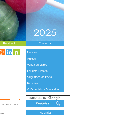
Facebook
Contactos
Noticias
Artigos
Venda de Livros
Ler uma História
Sugestões do Portal
Receitas
O Especialista Aconselha
infantil e com
Agenda
ores,