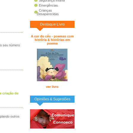
Segurança Infantil
Emergências
Crianças
Desaparecidas
Destaque Livro
A cor do céu - poemas com
história & histórias em
poema
o o seu número
ver livro
e criação de
Opiniões & Sugestões
plando outros