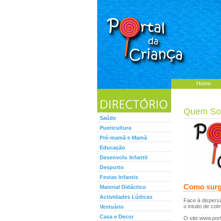
Home
Quem S
Saúde
Puericultura
Pré-mamã e Mamã
Educação
Desenvolv. Infantil
Desporto
Festas Infantis
Como surg
Material Didáctico
Actividades Lúdicas
Face à dispersã
o intuito de co
Vestuário
Casa e Decor
O site www.port