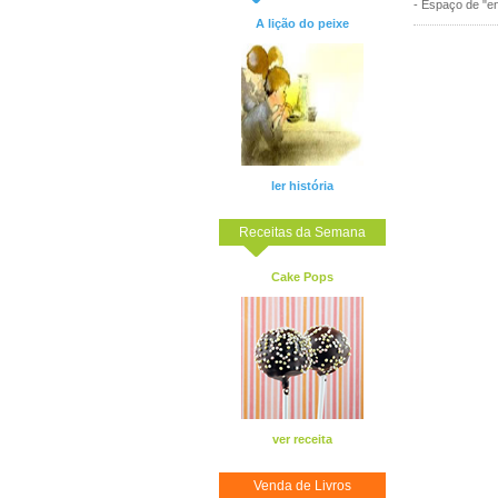
- Espaço de "en
A lição do peixe
ler história
Receitas da Semana
Cake Pops
ver receita
Venda de Livros