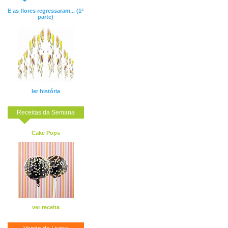
E as flores regressaram... (1ª
parte)
ler história
Receitas da Semana
Cake Pops
ver receita