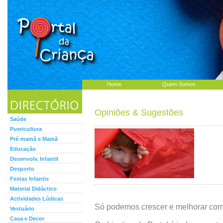
Home
Quem Somos
Opiniões & Sugestões
Saúde
Puericultura
Pré-mamã e Mamã
Educação
Desenvolv. Infantil
Desporto
Festas Infantis
Material Didáctico
Actividades Lúdicas
Só podemos crescer e melhorar com 
Vestuário
Casa e Decor