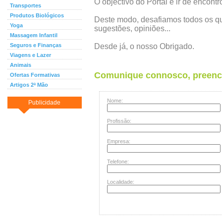
O objectivo do Portal é ir de encont
Transportes
Produtos Biológicos
Deste modo, desafiamos todos os qu
Yoga
sugestões, opiniões...
Massagem Infantil
Seguros e Finanças
Desde já, o nosso Obrigado.
Viagens e Lazer
Animais
Comunique connosco, preench
Ofertas Formativas
Artigos 2ª Mão
Nome:
Publicidade
Profissão:
Empresa:
Telefone:
Localidade: