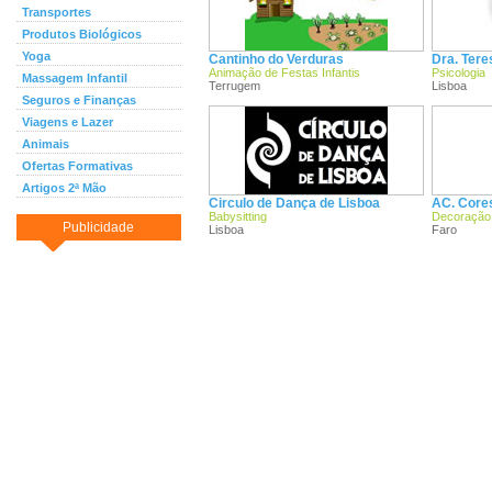
Transportes
Produtos Biológicos
Yoga
Cantinho do Verduras
Dra. Ter
Animação de Festas Infantis
Psicologia
Massagem Infantil
Terrugem
Lisboa
Seguros e Finanças
Viagens e Lazer
Animais
Ofertas Formativas
Artigos 2ª Mão
Circulo de Dança de Lisboa
AC. Cores
Babysitting
Decoração
Publicidade
Lisboa
Faro