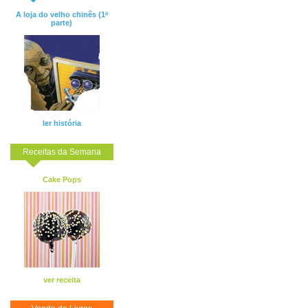
A loja do velho chinês (1ª
parte)
ler história
Receitas da Semana
Cake Pops
ver receita