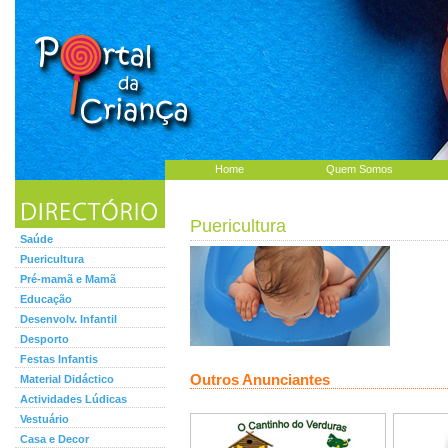
Home
Quem Somos
Puericultura
Saúde
Puericultura
Pré-mamã e Mamã
Educação
Desenvolv. Infantil
Desporto
Festas Infantis
Outros Anunciantes
Material Didáctico
Actividades Lúdicas
Vestuário
Casa e Decor