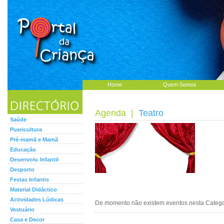
Home
Quem Somos
Agenda
|
Teatro
Saúde
Puericultura
Pré-mamã e Mamã
Educação
Desenvolv. Infantil
Desporto
Festas Infantis
Material Didáctico
Actividades Lúdicas
De momento não existem eventos nesta Categor
Vestuário
Casa e Decor