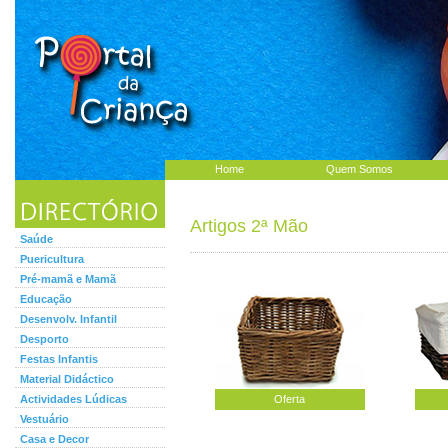
Home
Quem Somos
Artigos 2ª Mão
Saúde
Puericultura
Pré-mamã e Mamã
Educação
Desenvolv. Infantil
Desporto
Festas Infantis
Material Didáctico
Actividades Lúdicas
Oferta
Vestuário
Casa e Decor