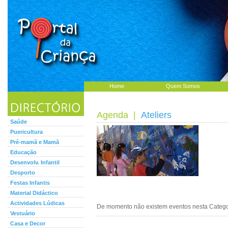
Home
Quem Somos
Agenda
|
Ateliers
Saúde
Puericultura
Pré-mamã e Mamã
Educação
Desenvolv. Infantil
Desporto
Festas Infantis
Material Didáctico
Actividades Lúdicas
De momento não existem eventos nesta Categor
Vestuário
Casa e Decor