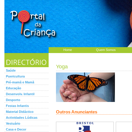
Home
Quem Somos
Yoga
Saúde
Puericultura
Pré-mamã e Mamã
Educação
Desenvolv. Infantil
Desporto
Festas Infantis
Outros Anunciantes
Material Didáctico
Actividades Lúdicas
Vestuário
Casa e Decor