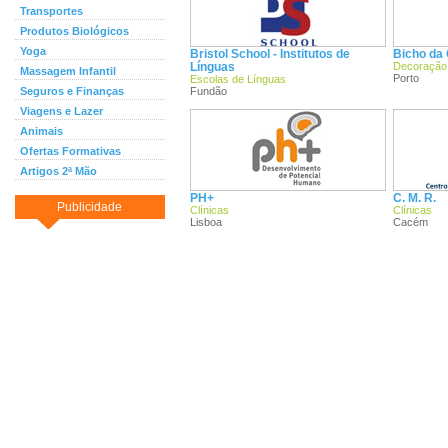
Transportes
Produtos Biológicos
Yoga
Bristol School - Institutos de
Bicho da C
Línguas
Decoração
Massagem Infantil
Porto
Escolas de Línguas
Seguros e Finanças
Fundão
Viagens e Lazer
Animais
Ofertas Formativas
Artigos 2ª Mão
PH+
C. M. R.
Publicidade
Clínicas
Clínicas
Lisboa
Cacém