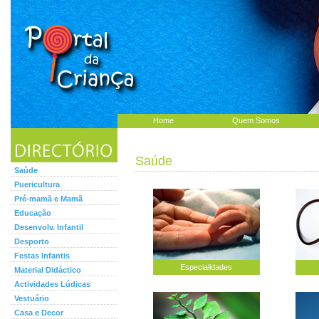
Home
Quem Somos
Saúde
Saúde
Puericultura
Pré-mamã e Mamã
Educação
Desenvolv. Infantil
Desporto
Festas Infantis
Especialidades
Material Didáctico
Actividades Lúdicas
Vestuário
Casa e Decor