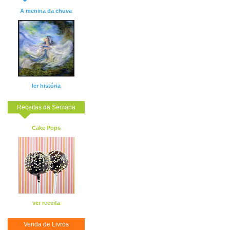
A menina da chuva
ler história
Receitas da Semana
Cake Pops
ver receita
Venda de Livros