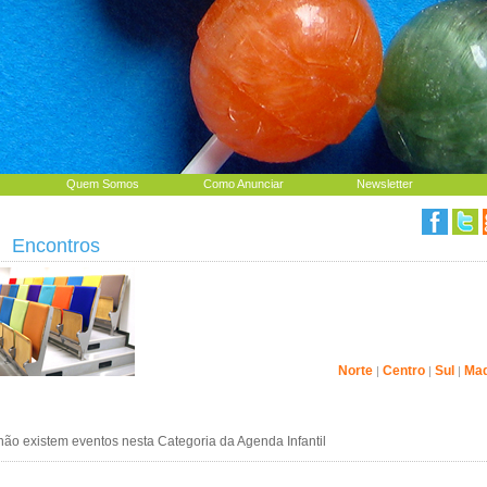
Quem Somos
Como Anunciar
Newsletter
|
Encontros
Norte
Centro
Sul
Mad
|
|
|
o existem eventos nesta Categoria da Agenda Infantil