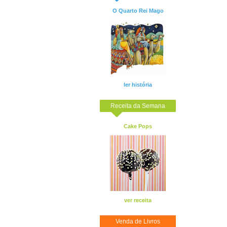
O Quarto Rei Mago
ler história
Receita da Semana
Cake Pops
ver receita
Venda de Livros