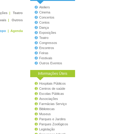
Ateliers
Cinema
ições
|
Teatro
Concertos
ivais
|
Outros
Contos
Dança
topo
|
Agenda
Exposições
Teatro
Congressos
Encontros
Feiras
Festivais
Outros Eventos
Informações Úteis
Hospitais Públicos
Centros de saúde
Escolas Públicas
Associações
Farmácias Serviço
Bibliotecas
Museus
Parques e Jardins
Parques Zoológicos
Legislação