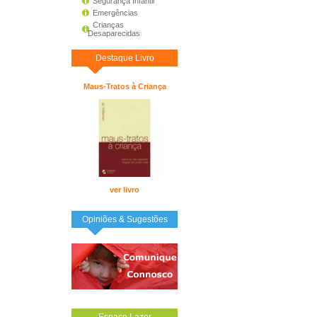
Segurança Infantil
Emergências
Crianças
Desaparecidas
Destaque Livro
Maus-Tratos à Criança
ver livro
Opiniões & Sugestões
Espaço Lazer