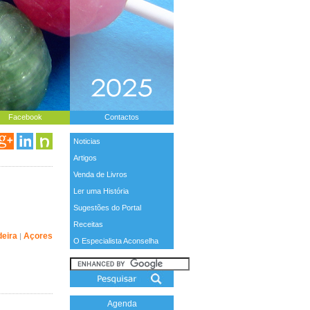
Facebook
Contactos
Noticias
Artigos
Venda de Livros
Ler uma História
Sugestões do Portal
Receitas
eira
Açores
|
O Especialista Aconselha
Agenda