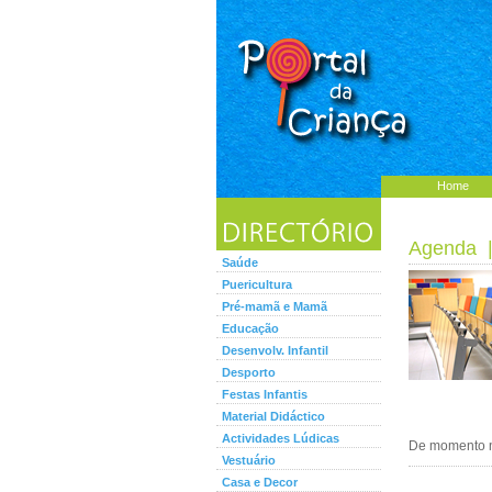
Home
Agenda
Saúde
Puericultura
Pré-mamã e Mamã
Educação
Desenvolv. Infantil
Desporto
Festas Infantis
Material Didáctico
Actividades Lúdicas
De momento nã
Vestuário
Casa e Decor