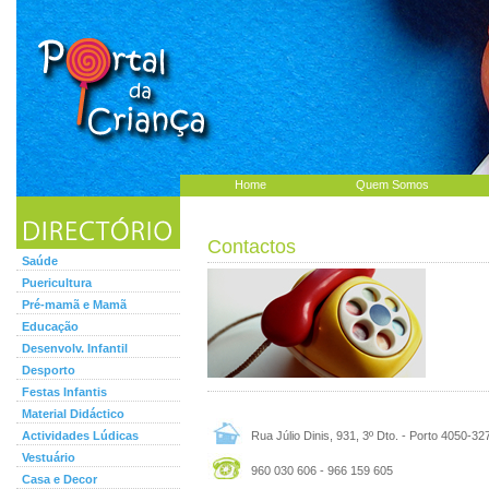
Home
Quem Somos
Contactos
Saúde
Puericultura
Pré-mamã e Mamã
Educação
Desenvolv. Infantil
Desporto
Festas Infantis
Material Didáctico
Actividades Lúdicas
Rua Júlio Dinis, 931, 3º Dto. - Porto 4050-32
Vestuário
960 030 606 - 966 159 605
Casa e Decor