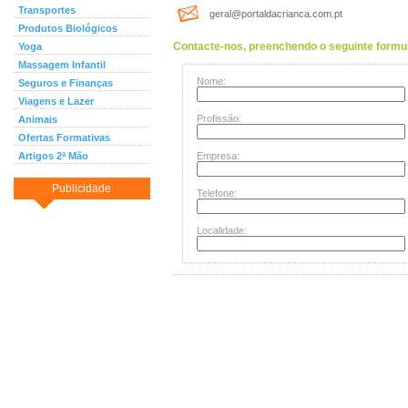
Transportes
geral@portaldacrianca.com.pt
Produtos Biológicos
Contacte-nos, preenchendo o seguinte formul
Yoga
Massagem Infantil
Nome:
Seguros e Finanças
Viagens e Lazer
Profissão:
Animais
Ofertas Formativas
Artigos 2ª Mão
Empresa:
Publicidade
Telefone:
Localidade: