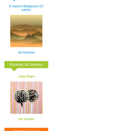
O banho Badguerd (1ª
parte)
ler história
Receitas da Semana
Cake Pops
ver receita