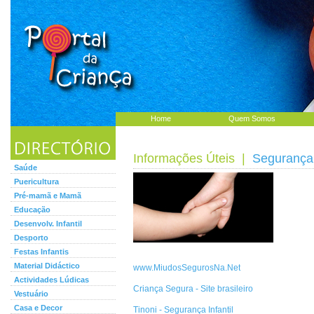
Home
Quem Somos
Informações Úteis
|
Segurança 
Saúde
Puericultura
Pré-mamã e Mamã
Educação
Desenvolv. Infantil
Desporto
Festas Infantis
Material Didáctico
www.MiudosSegurosNa.Net
Actividades Lúdicas
Criança Segura - Site brasileiro
Vestuário
Casa e Decor
Tinoni - Segurança Infantil