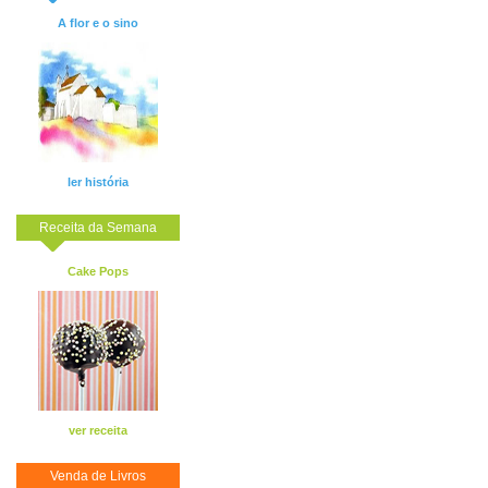
A flor e o sino
ler história
Receita da Semana
Cake Pops
ver receita
Venda de Livros