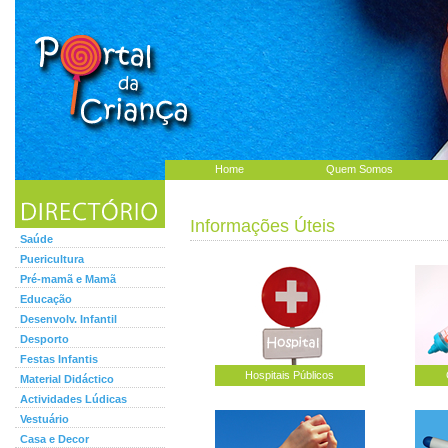
Home
Quem Somos
Informações Úteis
Saúde
Puericultura
Pré-mamã e Mamã
Educação
Desenvolv. Infantil
Desporto
Festas Infantis
Hospitais Públicos
Material Didáctico
Actividades Lúdicas
Vestuário
Casa e Decor