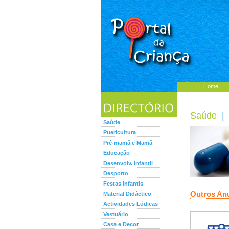
Home
Saúde
| 
Saúde
Puericultura
Pré-mamã e Mamã
Educação
Desenvolv. Infantil
Desporto
Festas Infantis
Outros An
Material Didáctico
Actividades Lúdicas
Vestuário
Casa e Decor