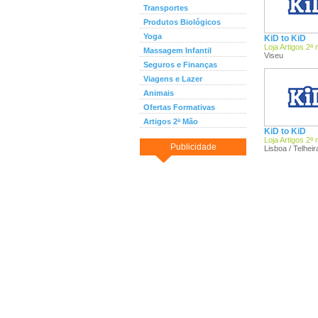
Transportes
Produtos Biológicos
Yoga
KiD to KiD
Loja Artigos 2ª
Massagem Infantil
Viseu
Seguros e Finanças
Viagens e Lazer
Animais
Ofertas Formativas
Artigos 2ª Mão
KiD to KiD
Loja Artigos 2ª
Publicidade
Lisboa / Telheir