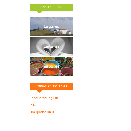
Espaço Lazer
Últimos Anunciantes:
Encounter English
PH+
Um Quarto Meu