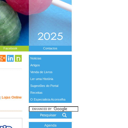
Facebook
Contactos
Noticias
Artigos
Venda de Livros
Ler uma História
Sugestões do Portal
Receitas
Lojas Online
|
O Especialista Aconselha
Agenda