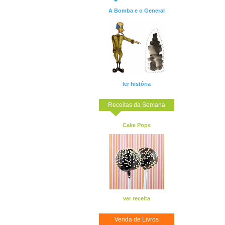
A Bomba e o General
ler história
Receitas da Semana
Cake Pops
ver receita
Venda de Livros