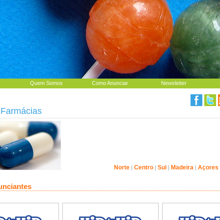
Quem Somos
Como Anunciar
Newsletter
Farmácias
Norte
Centro
Sul
Madeira
Açores
|
|
|
|
unciantes