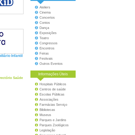
Ateliers
Cinema
Concertos
Contos
Dança
Exposições
Teatro
Congressos
Encontros
Feiras
iário Infantil
Festivais
Outros Eventos
Informações Úteis
rectório Saúde
Hospitais Públicos
Centros de saúde
Escolas Públicas
Associações
Farmácias Serviço
Bibliotecas
Museus
Parques e Jardins
Parques Zoológicos
Legislação