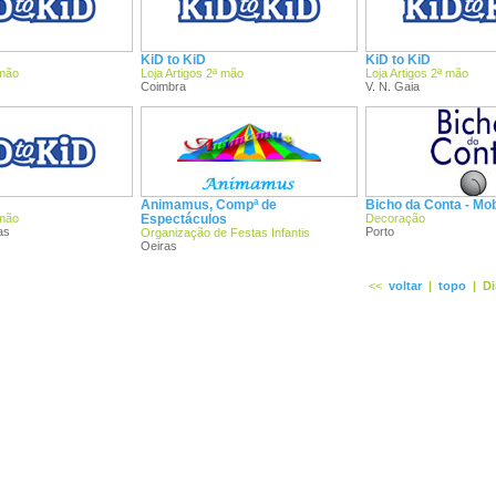
KiD to KiD
KiD to KiD
 mão
Loja Artigos 2ª mão
Loja Artigos 2ª mão
Coimbra
V. N. Gaia
Animamus, Compª de
Bicho da Conta - Mobil
 mão
Espectáculos
Decoração
as
Porto
Organização de Festas Infantis
Oeiras
<<
voltar
|
topo
|
Di