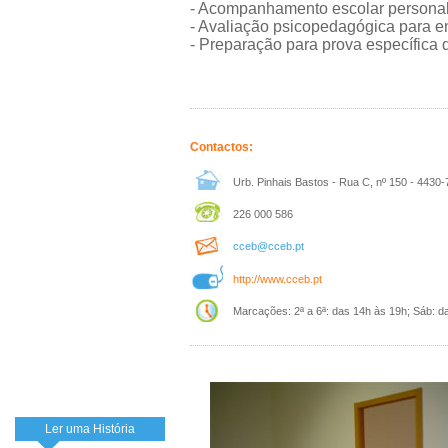
- Acompanhamento escolar personal
- Avaliação psicopedagógica para en
- Preparação para prova específica 
Contactos:
Urb. Pinhais Bastos - Rua C, nº 150 - 4430-
226 000 586
cceb@cceb.pt
http://www.cceb.pt
Marcações: 2ª a 6ª: das 14h às 19h; Sáb: d
Ler uma História