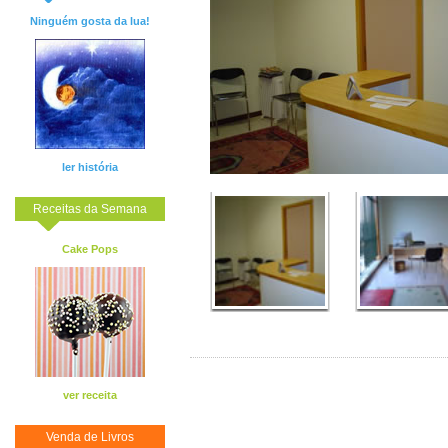
Ninguém gosta da lua!
ler história
Receitas da Semana
Cake Pops
ver receita
Venda de Livros