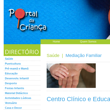
Home
Quem Somos
Saúde
|
Mediação Familiar
Saúde
Puericultura
Pré-mamã e Mamã
Educação
Desenvolv. Infantil
Desporto
Festas Infantis
Material Didáctico
Centro Clínico e Educa
Actividades Lúdicas
Vestuário
Casa e Decor