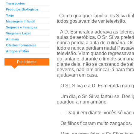
Transportes
Produtos Biológicos
Como qualquer família, os Silva ti
Yoga
todos gostavam de ver televisão.
Massagem Infantil
Seguros e Finanças
A D. Esmeralda adorava as telenov
Viagens e Lazer
aulas de aeróbica. O Sr. Silva prefer
Animais
nunca perdia a aula de culinária. Os
Ofertas Formativas
tudo e nunca perdiam nada! Passav
Artigos 2ª Mão
televisão. Viam quando regressavam 
do jantar e, durante o fim-de-sema
Publicidade
diante dela, não se cansando de sal
deveres, não iam brincar lá para for
ajudavam em casa.
O Sr. Silva e a D. Esmeralda não 
Um dia, o Sr. Silva fartou-se. Desli
guardou-a num armário.
— Daqui em diante, vocês só vão ve
Os filhos ficaram muito zangados.