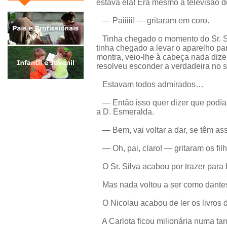
estava ela! Era mesmo a televisão d
— Paiiiii! — gritaram em coro.
Tinha chegado o momento do Sr. Sil
tinha chegado a levar o aparelho p
montra, veio-lhe à cabeça nada dize
resolveu esconder a verdadeira no s
Estavam todos admirados…
— Então isso quer dizer que podía
a D. Esmeralda.
— Bem, vai voltar a dar, se têm ass
— Oh, pai, claro! — gritaram os filh
O Sr. Silva acabou por trazer para b
Mas nada voltou a ser como dante
O Nicolau acabou de ler os livros 
A Carlota ficou milionária numa ta