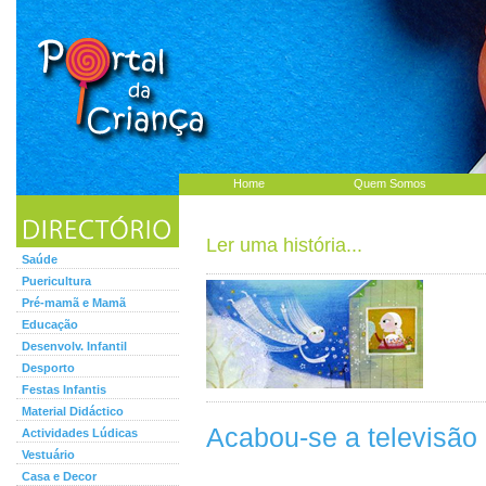
Home
Quem Somos
Ler uma história...
Saúde
Puericultura
Pré-mamã e Mamã
Educação
Desenvolv. Infantil
Desporto
Festas Infantis
Material Didáctico
Acabou-se a televisão
Actividades Lúdicas
Vestuário
Casa e Decor