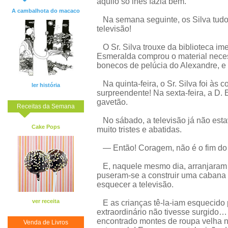
aquilo só lhes fazia bem.
A cambalhota do macaco
Na semana seguinte, os Silva tudo 
televisão!
O Sr. Silva trouxe da biblioteca ime
Esmeralda comprou o material neces
bonecos de pelúcia do Alexandre, e 
Na quinta-feira, o Sr. Silva foi às
ler história
surpreendente! Na sexta-feira, a D
gavetão.
Receitas da Semana
No sábado, a televisão já não estav
Cake Pops
muito tristes e abatidas.
— Então! Coragem, não é o fim do m
E, naquele mesmo dia, arranjaram m
puseram-se a construir uma cabana
esquecer a televisão.
ver receita
E as crianças tê-la-iam esquecido
extraordinário não tivesse surgido…
encontrado montes de roupa velha n
Venda de Livros