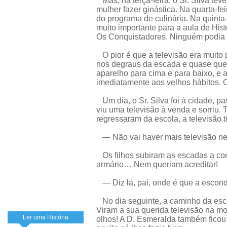
Mas, na terça-feira, o Sr. Silva teve
mulher fazer ginástica. Na quarta-fei
do programa de culinária. Na quinta-
muito importante para a aula de Histó
Os Conquistadores. Ninguém podia
O pior é que a televisão era muito 
nos degraus da escada e quase que p
aparelho para cima e para baixo, e a
imediatamente aos velhos hábitos. 
Um dia, o Sr. Silva foi à cidade, p
viu uma televisão à venda e sorriu. 
regressaram da escola, a televisão 
— Não vai haver mais televisão nes
Os filhos subiram as escadas a cor
armário… Nem queriam acreditar!
— Diz lá, pai, onde é que a escond
No dia seguinte, a caminho da esco
Viram a sua querida televisão na mo
Ler uma História
olhos! A D. Esmeralda também fico