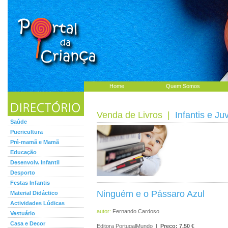
Home
Quem Somos
Venda de Livros
|
Infantis e Ju
Saúde
Puericultura
Pré-mamã e Mamã
Educação
Desenvolv. Infantil
Desporto
Festas Infantis
Ninguém e o Pássaro Azul
Material Didáctico
Actividades Lúdicas
autor:
Fernando Cardoso
Vestuário
Casa e Decor
Editora PortugalMundo |
Preço: 7.50 €