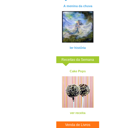
A menina da chuva
ler história
Receitas da Semana
Cake Pops
ver receita
Venda de Livros