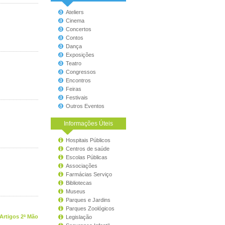
Ateliers
Cinema
Concertos
Contos
Dança
Exposições
Teatro
Congressos
Encontros
Feiras
Festivais
Outros Eventos
Informações Úteis
Hospitais Públicos
Centros de saúde
Escolas Públicas
Associações
Farmácias Serviço
Bibliotecas
Museus
Parques e Jardins
Parques Zoológicos
Artigos 2ª Mão
Legislação