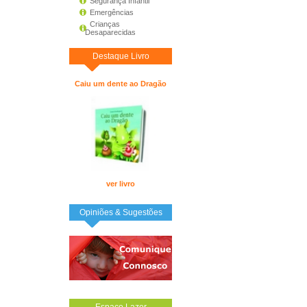
Segurança Infantil
Emergências
Crianças
Desaparecidas
Destaque Livro
Caiu um dente ao Dragão
ver livro
Opiniões & Sugestões
Espaço Lazer