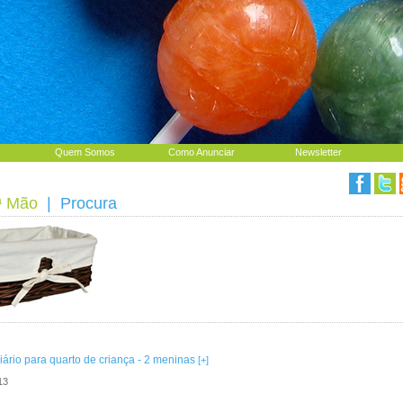
Quem Somos
Como Anunciar
Newsletter
ª Mão
| Procura
iário para quarto de criança - 2 meninas
[+]
13