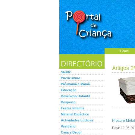
Home
Artigos 2
Saúde
Puericultura
Pré-mamã e Mamã
Educação
Desenvolv. Infantil
Desporto
Festas Infantis
Material Didáctico
Actividades Lúdicas
Procuro Mobil
Vestuário
Data:
12-06-20
Casa e Decor