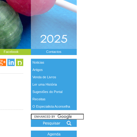
Facebook
Contactos
Noticias
Artigos
Venda de Livros
Ler uma História
Sugestões do Portal
Receitas
O Especialista Aconselha
Agenda