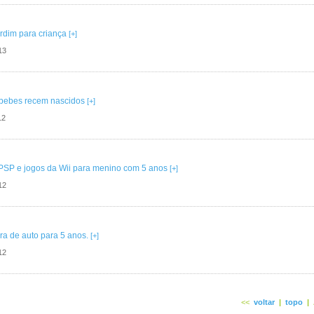
rdim para criança
[+]
13
bebes recem nascidos
[+]
12
PSP e jogos da Wii para menino com 5 anos
[+]
12
ra de auto para 5 anos.
[+]
12
<<
voltar
|
topo
|