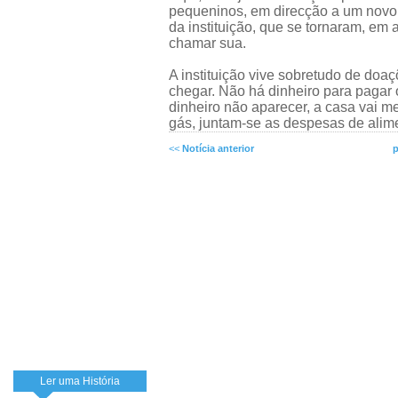
pequeninos, em direcção a um novo f
da instituição, que se tornaram, em
chamar sua.
A instituição vive sobretudo de doa
chegar. Não há dinheiro para pagar
dinheiro não aparecer, a casa vai m
gás, juntam-se as despesas de alime
<<
Notícia anterior
p
Ler uma História