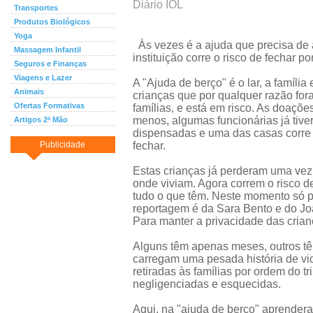
Diário IOL
Transportes
Produtos Biológicos
Yoga
Às vezes é a ajuda que precisa de 
Massagem Infantil
instituição corre o risco de fechar po
Seguros e Finanças
Viagens e Lazer
A "Ajuda de berço" é o lar, a família 
Animais
crianças que por qualquer razão for
Ofertas Formativas
famílias, e está em risco. As doaçõ
menos, algumas funcionárias já tive
Artigos 2ª Mão
dispensadas e uma das casas corre
Publicidade
fechar.
Estas crianças já perderam uma vez 
onde viviam. Agora correm o risco de
tudo o que têm. Neste momento só p
reportagem é da Sara Bento e do J
Para manter a privacidade das cria
Alguns têm apenas meses, outros tê
carregam uma pesada história de v
retiradas às famílias por ordem do t
negligenciadas e esquecidas.
Aqui, na "ajuda de berço" aprendera