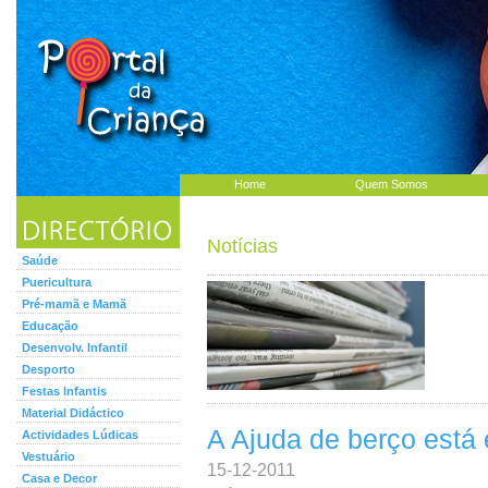
Home
Quem Somos
Notícias
Saúde
Puericultura
Pré-mamã e Mamã
Educação
Desenvolv. Infantil
Desporto
Festas Infantis
Material Didáctico
A Ajuda de berço está 
Actividades Lúdicas
Vestuário
15-12-2011
Casa e Decor