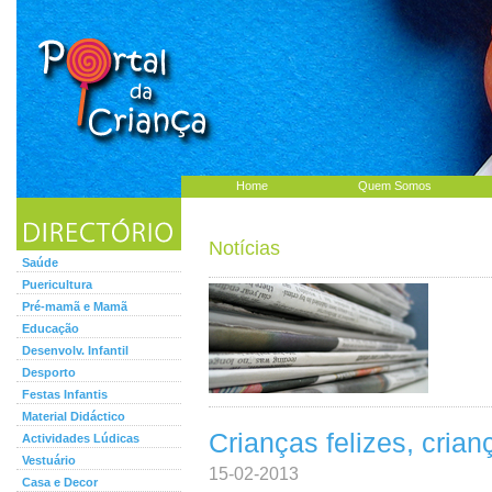
Home
Quem Somos
Notícias
Saúde
Puericultura
Pré-mamã e Mamã
Educação
Desenvolv. Infantil
Desporto
Festas Infantis
Material Didáctico
Crianças felizes, cria
Actividades Lúdicas
Vestuário
15-02-2013
Casa e Decor