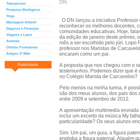
DN
Transportes
Produtos Biológicos
Yoga
O DN lançou a iniciativa Professor 
Massagem Infantil
reconhecer os melhores docentes, 
Seguros e Finanças
comunidades educativas. Hoje, fal
Viagens e Lazer
da edição de janeiro deste prémio, o
Animais
mês a ser escolhido pelo júri. Lopo
Ofertas Formativas
professor nos Maristas de Carcavelo
encaram como um pai.
Artigos 2ª Mão
Publicidade
A proposta que nos chegou com o s
testemunhos. Podemos dizer que é u
no Colégio Marista de Carcavelos?
Pelo menos na minha turma, é possí
são dos meus alunos, dos pais dos 
entre 2009 e setembro de 2012.
A apresentação multimedia enviada
inclui um excerto da música My fathe
particularidade? Os seus alunos e
Sim. Um pai, um guia, a figura pate
engloba a figura paternal. Alguém