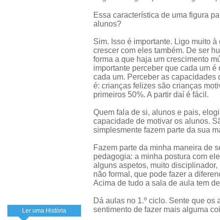
Essa característica de uma figura p
alunos?
Sim. Isso é importante. Ligo muito 
crescer com eles também. De ser hum
forma a que haja um crescimento mú
importante perceber que cada um é d
cada um. Perceber as capacidades 
é: crianças felizes são crianças mo
primeiros 50%. A partir daí é fácil.
Quem fala de si, alunos e pais, elo
capacidade de motivar os alunos. Sã
simplesmente fazem parte da sua m
Fazem parte da minha maneira de ser
pedagogia: a minha postura com ele
alguns aspetos, muito disciplinador
não formal, que pode fazer a difere
Acima de tudo a sala de aula tem de
Dá aulas no 1.º ciclo. Sente que os
sentimento de fazer mais alguma co
Ler uma História