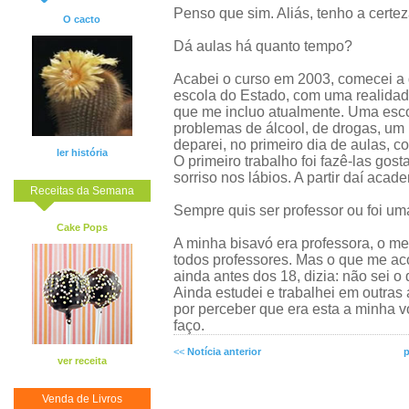
Penso que sim. Aliás, tenho a certez
O cacto
Dá aulas há quanto tempo?
Acabei o curso em 2003, comecei a 
escola do Estado, com uma realidade
que me incluo atualmente. Uma es
problemas de álcool, de drogas, um
deparei, no primeiro dia de aulas, 
ler história
O primeiro trabalho foi fazê-las gost
sorriso nos lábios. A partir daí aca
Receitas da Semana
Sempre quis ser professor ou foi um
Cake Pops
A minha bisavó era professora, o m
todos professores. Mas o que me aco
ainda antes dos 18, dizia: não sei o
Ainda estudei e trabalhei em outra
por perceber que era esta a minha v
faço.
<<
Notícia anterior
p
ver receita
Venda de Livros