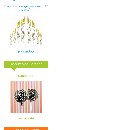
E as flores regressaram... (1ª
parte)
ler história
Receitas da Semana
Cake Pops
ver receita