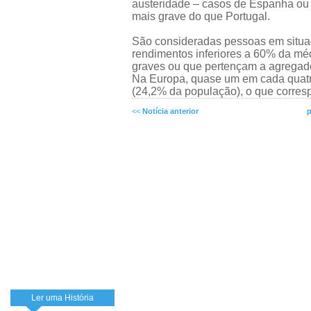
austeridade – casos de Espanha ou 
mais grave do que Portugal.
São consideradas pessoas em situaç
rendimentos inferiores a 60% da mé
graves ou que pertençam a agregado
Na Europa, quase um em cada quatr
(24,2% da população), o que corres
<<
Notícia anterior
p
Ler uma História