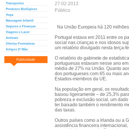
27-02-2013
Transportes
Produtos Biológicos
Público
Yoga
Massagem Infantil
Seguros e Finanças
Na União Europeia há 120 milhões 
Viagens e Lazer
Portugal estava em 2011 entre os p
Animais
social nas crianças e nos idosos su
Ofertas Formativas
um relatório divulgado nesta terça-fe
Artigos 2ª Mão
O relatório do gabinete de estatísti
Publicidade
portuguesas estavam nesse ano em r
média de 27% na União. Quanto aos
dos portugueses com 65 ou mais an
Estados-membros da UE.
Na população em geral, os resulta
baixou ligeiramente – de 25,3% par
pobreza e exclusão social, um dado
ter baixado também o rendimento me
das taxas.
Outros países como a Irlanda ou a 
assistência financeira internacional