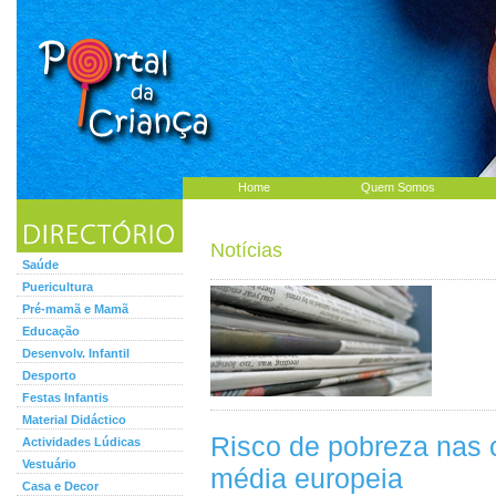
Home
Quem Somos
Notícias
Saúde
Puericultura
Pré-mamã e Mamã
Educação
Desenvolv. Infantil
Desporto
Festas Infantis
Material Didáctico
Risco de pobreza nas 
Actividades Lúdicas
Vestuário
média europeia
Casa e Decor