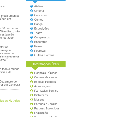
ra a
Ateliers
Cinema
Concertos
e medicamentos
países em
Contos
Dança
e 50 por cento
Exposições
Além disso, não
Teatro
nvestigação
Congressos
de testagem,
Encontros
Feiras
ptar as
 em água.
Festivais
sistente do
Outros Eventos
assim carecemos
alvar",
Informações Úteis
de todo o mundo
iais e de
Hospitais Públicos
Centros de saúde
m Dezembro de
Escolas Públicas
rrer em Genebra
Associações
Farmácias Serviço
Bibliotecas
Museus
as as Notícias
Parques e Jardins
Parques Zoológicos
Legislação