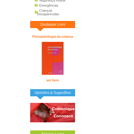
Segurança Infantil
Emergências
Crianças
Desaparecidas
Destaque Livro
Psicopatologia da criança
ver livro
Opiniões & Sugestões
Espaço Lazer