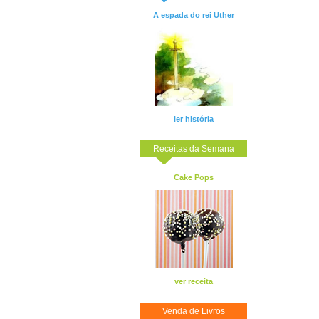
A espada do rei Uther
ler história
Receitas da Semana
Cake Pops
ver receita
Venda de Livros