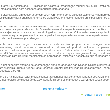
da Gates Foundation doou 9,7 milhões de dólares à Organização Mundial de Saúde (OMS) pa
e medicamentos com dosagens apropriadas para crianças.
 será realizada em cooperação com a UNICEF e tem como objectivo aumentar o número d
cificamente para crianças, e torná-los disponíveis em todo o mundo e principalmente nos 
o.
ers, a maior parte dos medicamentos existentes são desenvolvidos para adultos e mais d
os prescritos para crianças não foram desenvolvidos especificamente para uso pediátrico. 
e a sejam seguros e eficazes quando ingeridos por crianças. O fundo destina-se a apoiar i
r doses adequadas para medicamentos pediátricos e para desenvolver guias e parâmetros 
so de medicamentos por crianças.
 alternativa pouco segura à inexistência de medicamentos apropriados para crianças é ada
ra adultos, partindo bocados de comprimidos ou dissolvendo parte do conteúdo de cápsulas
ar com a adivinhação para a medicação das crianças", disse à Reuters Carissa Etienne, as
 da OMS. "As crianças estão a sofrer e morrer de doenças que conseguimos tratar, e ainda 
ecisivas para distribuir medicamentos apropriados, eficazes e acessíveis que as possam s
 é um excelente exemplo de coordenação entre as agências das Nações Unidas e peritos 
ste problema urgente." disse Hans Hogerzeil, director das Políticas de Medicamentos Essenc
eceuticas da OMS.
ere-se na iniciativa "fazer medicamentos apropriados para crianças" lançada pela OMS e
rte dos tópicos de discussão da 124ª Sessão do conselho Executivo da P;S que está a deco
rior
próxima Notícia
>>
<<
voltar
|
topo
|
Tod