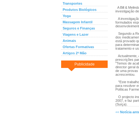
Transportes
A Bill & Melin
Produtos Biológicos
investigação d
Yoga
A investigação
Massagem Infantil
formulados espe
desenvolviment
Seguros e Finanças
Segundo a Reut
Viagens e Lazer
dos medicament
Animais
está provado qu
para determina
Ofertas Formativas
tratamento e u
Artigos 2ª Mão
Actualmente, a
prescrições pa
"Temos de acab
Publicidade
director geral
de uma provas d
acrescentou.
"Este trabalho
para resolver e
Políticas Farm
O projecto ins
2007, e faz pa
(Suíça).
<<
Notícia ante