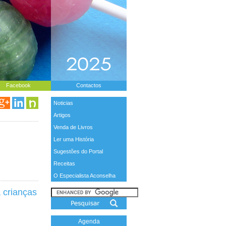
Facebook
Contactos
Noticias
Artigos
Venda de Livros
Ler uma História
Sugestões do Portal
Receitas
O Especialista Aconselha
 crianças
Agenda