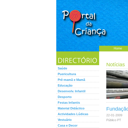
Home
Notícias
Saúde
Puericultura
Pré-mamã e Mamã
Educação
Desenvolv. Infantil
Desporto
Festas Infantis
Fundação
Material Didáctico
Actividades Lúdicas
22-01-2009
Vestuário
Público PT
Casa e Decor