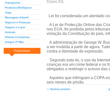
Diário IOL
Transportes
Produtos Biológicos
Yoga
Lei foi considerada um atentado con
Massagem Infantil
Seguros e Finanças
A Lei de Protecção Online das Cri
Viagens e Lazer
nos EUA, foi proibida pelos tribuna
Animais
violação da Constituição do país, i
Ofertas Formativas
A administração de George W. Bush
Artigos 2ª Mão
a ser inválida a partir de agora. T
Publicidade
contra a liberdade de expressão.
Segundo esta lei, o uso da Internet
crianças era um crime federal e os 
obrigados a restringir o acesso das
Aqueles que infringiam a COPA esta
seis meses de prisão.
<<
Notícia anterior
p