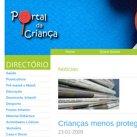
Home
Quem Somos
Notícias
Saúde
Puericultura
Pré-mamã e Mamã
Educação
Desenvolv. Infantil
Desporto
Festas Infantis
Material Didáctico
Crianças menos proteg
Actividades Lúdicas
Vestuário
23-01-2009
Casa e Decor