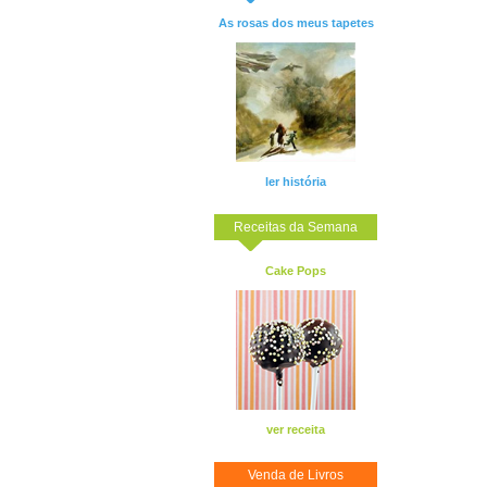
As rosas dos meus tapetes
ler história
Receitas da Semana
Cake Pops
ver receita
Venda de Livros