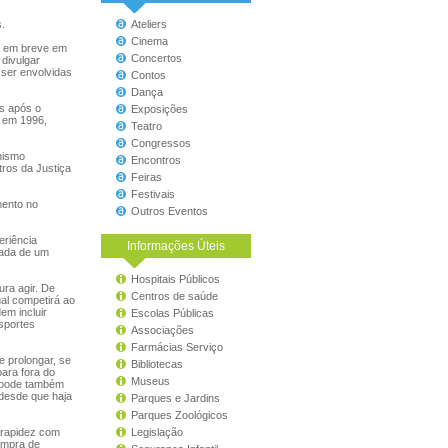
.
Ateliers
Cinema
el em breve em
Concertos
 divulgar
 ser envolvidas
Contos
Dança
s após o
Exposições
, em 1996,
Teatro
Congressos
nismo
Encontros
tros da Justiça
Feiras
Festivais
mento no
Outros Eventos
eriência
Informações Úteis
pada de um
Hospitais Públicos
ra agir. De
Centros de saúde
al competirá ao
em incluir
Escolas Públicas
nsportes
Associações
Farmácias Serviço
 prolongar, se
Bibliotecas
para fora do
Museus
io pode também
desde que haja
Parques e Jardins
Parques Zoológicos
a rapidez com
Legislação
umpra de