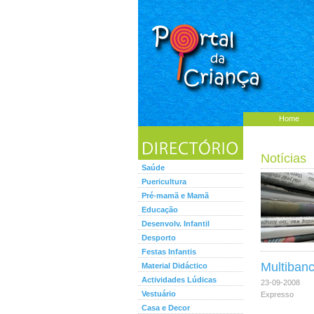
Home
Notícias
Saúde
Puericultura
Pré-mamã e Mamã
Educação
Desenvolv. Infantil
Desporto
Festas Infantis
Multibanc
Material Didáctico
Actividades Lúdicas
23-09-2008
Vestuário
Expresso
Casa e Decor