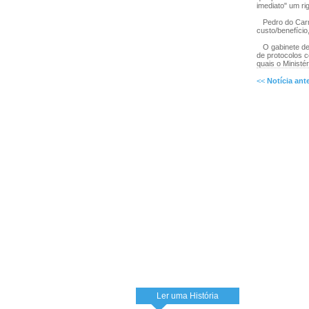
imediato" um ri
Pedro do Carmo
custo/benefíci
O gabinete de 
de protocolos c
quais o Minist
<<
Notícia ante
Ler uma História