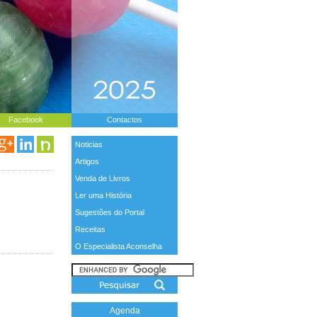
Facebook
Contactos
Noticias
Artigos
Venda de Livros
Ler uma História
Sugestões do Portal
Receitas
O Especialista Aconselha
Agenda