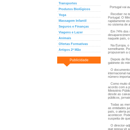
Transportes
Portugal vai a
Produtos Biológicos
Receber no tel
Yoga
Portugal. O Min
Massagem Infantil
rapidamente est
no sistema de a
Seguros e Finanças
Em 74% dos seq
Viagens e Lazer
desaparecimento
Animais
naquele país, o
Ofertas Formativas
Na Europa, o c
semelhante. Por
Artigos 2ª Mão
propuseram a c
Depois de Rein
Publicidade
gabinete do min
O documento, da
internacional n
número importa
Como muito dep
acordo com a p
Ministério Públ
desde as caixas
públicos, jorna
Todas as mensa
as entidades ju
país, o alerta 
acontecer. Pod
suspeita de que
O director-adju
que possa vir a