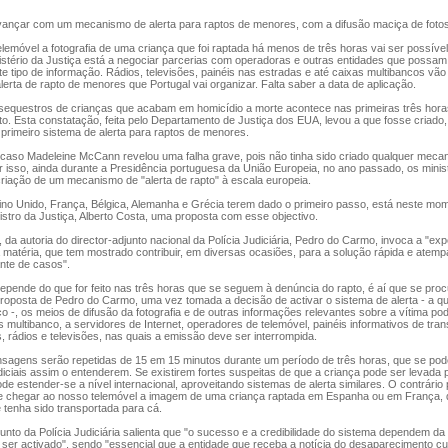
vançar com um mecanismo de alerta para raptos de menores, com a difusão maciça de fotos
emóvel a fotografia de uma criança que foi raptada há menos de três horas vai ser possív
istério da Justiça está a negociar parcerias com operadoras e outras entidades que possam
e tipo de informação. Rádios, televisões, painéis nas estradas e até caixas multibancos vão
lerta de rapto de menores que Portugal vai organizar. Falta saber a data de aplicação.
uestros de crianças que acabam em homicídio a morte acontece nas primeiras três hora
. Esta constatação, feita pelo Departamento de Justiça dos EUA, levou a que fosse criado
 primeiro sistema de alerta para raptos de menores.
aso Madeleine McCann revelou uma falha grave, pois não tinha sido criado qualquer meca
 isso, ainda durante a Presidência portuguesa da União Europeia, no ano passado, os minis
riação de um mecanismo de "alerta de rapto" à escala europeia.
o Unido, França, Bélgica, Alemanha e Grécia terem dado o primeiro passo, está neste mo
istro da Justiça, Alberto Costa, uma proposta com esse objectivo.
 autoria do director-adjunto nacional da Polícia Judiciária, Pedro do Carmo, invoca a "exp
a matéria, que tem mostrado contribuir, em diversas ocasiões, para a solução rápida e atem
nte de casos".
ende do que for feito nas três horas que se seguem à denúncia do rapto, é aí que se procu
roposta de Pedro do Carmo, uma vez tomada a decisão de activar o sistema de alerta - a qu
ico -, os meios de difusão da fotografia e de outras informações relevantes sobre a vítima pod
 multibanco, a servidores de Internet, operadores de telemóvel, painéis informativos de tra
is, rádios e televisões, nas quais a emissão deve ser interrompida.
gens serão repetidas de 15 em 15 minutos durante um período de três horas, que se pode
diciais assim o entenderem. Se existirem fortes suspeitas de que a criança pode ser levada 
pode estender-se a nível internacional, aproveitando sistemas de alerta similares. O contrár
e chegar ao nosso telemóvel a imagem de uma criança raptada em Espanha ou em França, 
 tenha sido transportada para cá.
nto da Polícia Judiciária salienta que "o sucesso e a credibilidade do sistema dependem d
 ser activado", sendo "essencial que a entidade que receba a notícia do desaparecimento c