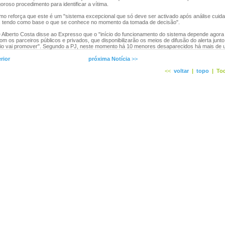
goroso procedimento para identificar a vítima.
 reforça que este é um "sistema excepcional que só deve ser activado após análise cuida
o, tendo como base o que se conhece no momento da tomada de decisão".
Alberto Costa disse ao Expresso que o "início do funcionamento do sistema depende agora
om os parceiros públicos e privados, que disponibilizarão os meios de difusão do alerta junto
ério vai promover". Segundo a PJ, neste momento há 10 menores desaparecidos há mais de 
rior
próxima Notícia
>>
<<
voltar
|
topo
|
Tod