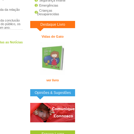
Segurança Infantil
Emergências
da da relação
Crianças
Desaparecidas
 da conclusão
 do público, os
Destaque Livro
um ano.
Vidas de Gato
as as Notícias
ver livro
Opiniões & Sugestões
Espaço Lazer