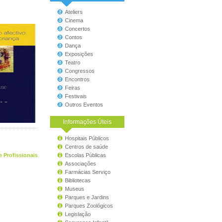
Ateliers
Cinema
Concertos
Contos
Dança
Exposições
Teatro
Congressos
Encontros
Feiras
Festivais
Outros Eventos
Informações Úteis
Hospitais Públicos
Centros de saúde
e Profissionais
Escolas Públicas
Associações
Farmácias Serviço
Bibliotecas
Museus
Parques e Jardins
Parques Zoológicos
Legislação