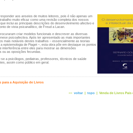
responder aos anseios de muitos leitores, pois é não apenas um
 trabalho muito eficaz como uma revisão completa dos nossos
ue inclui as principais descrições do desenvolvimento afectivo e
ponto de vista psicanalítico, de Freud a Lacan.
procuraram criar modelos funcionais e descrever as diversas
nese psicoafectiva. Após ter apresentado as mais importantes
os mais notáveis destes trabalhos – essencialmente as teorias
e a epistemologia de Piaget –, esta obra põe em destaque os pontos
e interferência entre eles para mostrar as dimensões
 ou as oposições fecundas.
e-se a psicólogos, pediatras, professores, técnicos de saúde
tes, assim como público em geral.
 para a Aquisição de Livros
<<
voltar
|
topo
|
Venda de Livros Pais 