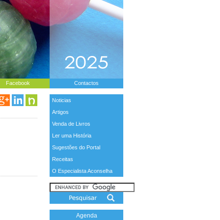
Facebook
Contactos
Noticias
Artigos
Venda de Livros
Ler uma História
Sugestões do Portal
Receitas
O Especialista Aconselha
Agenda