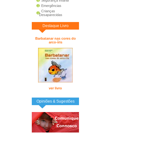
Segurança Infantil
Emergências
Crianças
Desaparecidas
Destaque Livro
Barbatanar nas cores do
arco-íris
ver livro
Opiniões & Sugestões