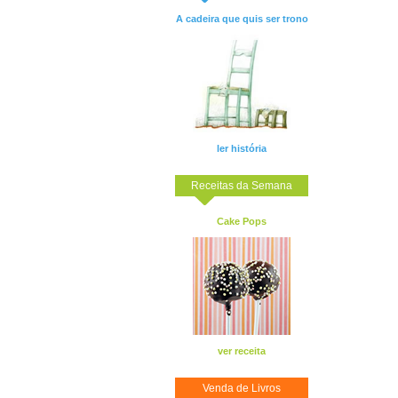
A cadeira que quis ser trono
ler história
Receitas da Semana
Cake Pops
ver receita
Venda de Livros