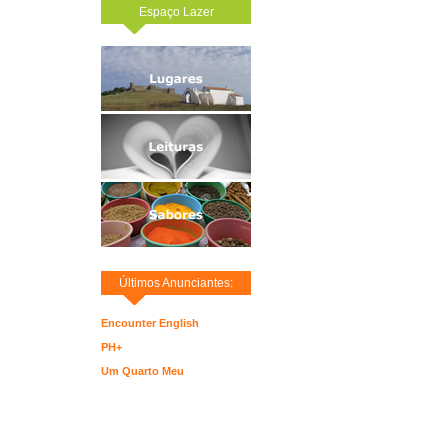
Espaço Lazer
Últimos Anunciantes:
Encounter English
PH+
Um Quarto Meu