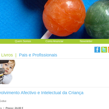
Quem Somos
Como Anunciar
Newsletter
 Livros
|
Pais e Profissionais
lvimento Afectivo e Intelectual da Criança
Golse
res |
Preço: 24.00 €