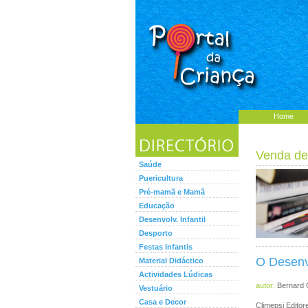
Home
Venda de
Saúde
Puericultura
Pré-mamã e Mamã
Educação
Desenvolv. Infantil
Desporto
Festas Infantis
O Desenvo
Material Didáctico
Actividades Lúdicas
autor:
Bernard 
Vestuário
Casa e Decor
Climepsi Edito