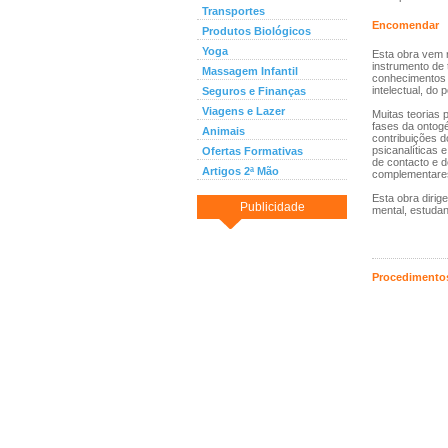
Transportes
Encomendar
Produtos Biológicos
Yoga
Esta obra vem 
instrumento de
Massagem Infantil
conhecimentos q
intelectual, do 
Seguros e Finanças
Viagens e Lazer
Muitas teorias 
fases da ontogé
Animais
contribuições d
psicanalíticas 
Ofertas Formativas
de contacto e d
Artigos 2ª Mão
complementares
Esta obra dirig
Publicidade
mental, estudan
Procedimentos