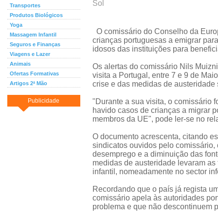
Sol
Transportes
Produtos Biológicos
Yoga
O comissário do Conselho da Europa
Massagem Infantil
crianças portuguesas a emigrar para t
Seguros e Finanças
idosos das instituições para benefic
Viagens e Lazer
Animais
Os alertas do comissário Nils Muizn
Ofertas Formativas
visita a Portugal, entre 7 e 9 de Ma
crise e das medidas de austeridade 
Artigos 2ª Mão
Publicidade
"Durante a sua visita, o comissário f
havido casos de crianças a migrar p
membros da UE", pode ler-se no rela
O documento acrescenta, citando esp
sindicatos ouvidos pelo comissário, 
desemprego e a diminuição das font
medidas de austeridade levaram as 
infantil, nomeadamente no sector inf
Recordando que o país já regista u
comissário apela às autoridades po
problema e que não descontinuem pro