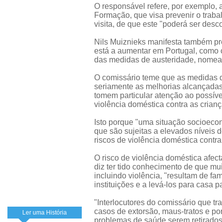
O responsável refere, por exemplo,
Formação, que visa prevenir o trabalh
visita, de que este "poderá ser desc
Nils Muiznieks manifesta também pr
está a aumentar em Portugal, com
das medidas de austeridade, nomead
O comissário teme que as medidas 
seriamente as melhorias alcançadas
tomem particular atenção ao possível
violência doméstica contra as crianç
Isto porque "uma situação socioeconó
que são sujeitas a elevados níveis d
riscos de violência doméstica contra
O risco de violência doméstica afec
diz ter tido conhecimento de que mu
incluindo violência, "resultam de fam
instituições e a levá-los para casa
"Interlocutores do comissário que 
casos de extorsão, maus-tratos e po
Ler uma História
problemas de saúde serem retirados d