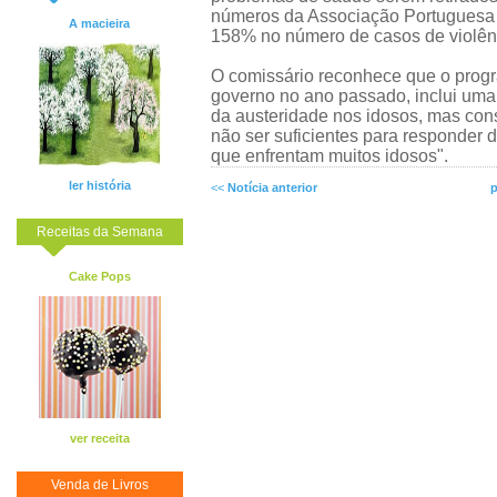
números da Associação Portuguesa 
A macieira
158% no número de casos de violênc
O comissário reconhece que o progr
governo no ano passado, inclui uma 
da austeridade nos idosos, mas con
não ser suficientes para responder 
que enfrentam muitos idosos".
ler história
<<
Notícia anterior
p
Receitas da Semana
Cake Pops
ver receita
Venda de Livros