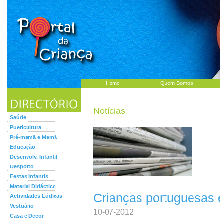
Home
Quem Somos
Notícias
Saúde
Puericultura
Pré-mamã e Mamã
Educação
Desenvolv. Infantil
Desporto
Festas Infantis
Material Didáctico
Crianças portuguesas e
Actividades Lúdicas
Vestuário
10-07-2012
Casa e Decor