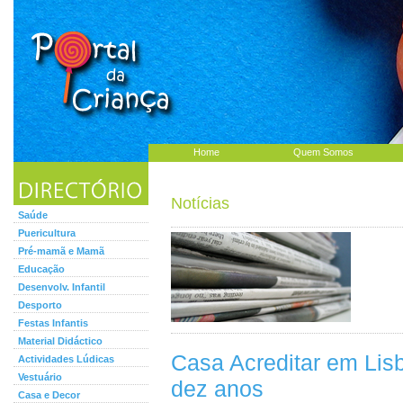
Home
Quem Somos
Notícias
Saúde
Puericultura
Pré-mamã e Mamã
Educação
Desenvolv. Infantil
Desporto
Festas Infantis
Material Didáctico
Casa Acreditar em Lis
Actividades Lúdicas
Vestuário
dez anos
Casa e Decor