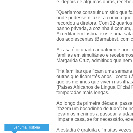
e, depois de algumas obras, recebeu
"Queríamos construir um sítio que 
onde pudessem fazer a comida que os
recordou a diretora. Com 12 quartos
banho privada, a cozinha é comum, 
Acreditar em Lisboa existe uma sal
dos adolescentes (Barnabés), com c
A casa é ocupada anualmente por ce
famílias em simultâneo e recebemos
Margarida Cruz, admitindo que nem
"Há famílias que ficam uma semana p
outras que ficam três anos", contou 
que os meninos que vivem nas ilha
(Países Africanos de Língua Oficial
temporadas mais longas.
Ao longo da primeira década, passa
"fazem um bocadinho de tudo": brin
levam os meninos a passear, ajudam 
limpar a casa, se for necessário, exe
Ler uma História
A estadia é gratuita e "muitas veze