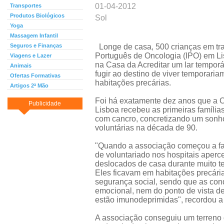
01-04-2012
Transportes
Produtos Biológicos
Sol
Yoga
Massagem Infantil
Seguros e Finanças
Longe de casa, 500 crianças em trat
Português de Oncologia (IPO) em L
Viagens e Lazer
na Casa da Acreditar um lar tempor
Animais
fugir ao destino de viver temporari
Ofertas Formativas
habitações precárias.
Artigos 2ª Mão
Foi há exatamente dez anos que a C
Publicidade
Lisboa recebeu as primeiras famílias
com cancro, concretizando um sonh
voluntárias na década de 90.
"Quando a associação começou a faz
de voluntariado nos hospitais aper
deslocados de casa durante muito te
Eles ficavam em habitações precári
segurança social, sendo que as con
emocional, nem do ponto de vista de
estão imunodeprimidas", recordou a 
A associação conseguiu um terreno 