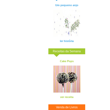
Um pequeno anjo
ler história
Receitas da Semana
Cake Pops
ver receita
Venda de Livros