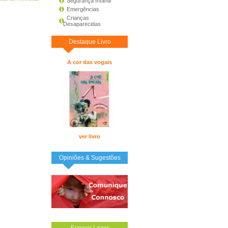
Segurança Infantil
Emergências
Crianças
Desaparecidas
Destaque Livro
A cor das vogais
ver livro
Opiniões & Sugestões
Espaço Lazer