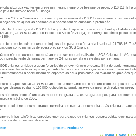
 toda a Europa vão ter em breve um mesmo número de telefone de apoio, o 116 111, linha 
 pelo Instituto de Apoio à Criança.
iro de 2007, a Comissão Europeia propôs a reserva do 116 111 como número harmonizado
 objectivo de ajudar as crianças que necessitam de cuidados e protecção.
ireito de utilização do 116 111, linha gratuita de apoio à criança, foi atribuído pela Autorida
nacom) ao SOS Criança do Instituto de Apoio à Criança, um serviço telefónico pioneiro em
e 1988.
no futuro substituir os números hoje usados para esse fim a nível nacional, 21 793 1617 e
funcionar como números de acesso ao serviço SOS Criança.
ão do número europeu, que terá agora de ser operacionalizado, o SOS Criança do IAC ass
 ou indirectamente de forma permanente 24 horas por dia e sete dias por semana.
S criança, entidade a quem foi atribuído o novo número enquanto linha de apoio, continuar
cessitem de cuidados e protecção, articular os diversos serviços e recursos, oferecendo-l
u indirectamente a oportunidade de exporem os seus problemas, de falarem de questões qu
a.
ero de apoio social, ao SOS Criança foi também atribuído o número único europeu para a
anças desaparecidas, o 116 000, cuja criação surgiu através da mesma directiva europeia.
es números únicos é uma das medidas integradas na estratégia europeia para defender os d
entada em Julho de 2006.
o de telefone comum e gratuito permitirá aos pais, às testemunhas e às crianças o acess
a.
mente linhas telefónicas especiais quer para casos de crianças desaparecidas quer para ap
E dispõe de um número diferente.
rior
próxima Notícia
>>
<<
voltar
|
topo
|
Tod