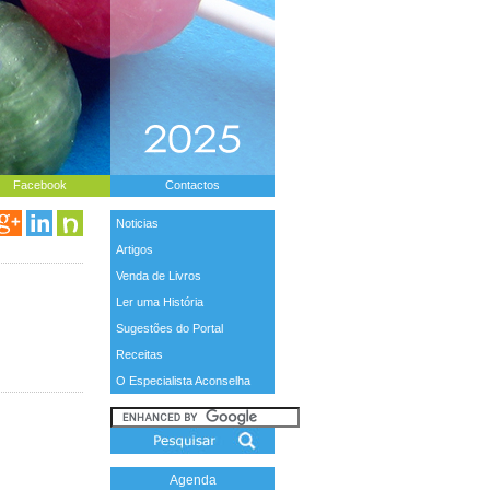
Facebook
Contactos
Noticias
Artigos
Venda de Livros
Ler uma História
Sugestões do Portal
Receitas
O Especialista Aconselha
Agenda