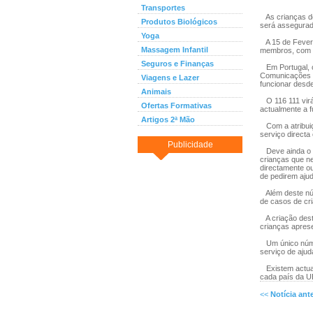
Transportes
As crianças de
Produtos Biológicos
será assegurada
Yoga
A 15 de Fevere
Massagem Infantil
membros, com o
Seguros e Finanças
Em Portugal, o d
Comunicações (A
Viagens e Lazer
funcionar desd
Animais
O 116 111 virá 
Ofertas Formativas
actualmente a 
Artigos 2ª Mão
Com a atribuiç
serviço directa
Publicidade
Deve ainda o SO
crianças que ne
directamente o
de pedirem ajud
Além deste núm
de casos de cri
A criação dest
crianças apres
Um único númer
serviço de ajud
Existem actual
cada país da U
<<
Notícia ante