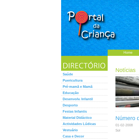
Home
Notícias
Saúde
Puericultura
Pré-mamã e Mamã
Educação
Desenvolv. Infantil
Desporto
Festas Infantis
Número d
Material Didáctico
Actividades Lúdicas
01-02-2008
Vestuário
Sol
Casa e Decor