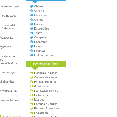
que em Portugal
Ateliers
Cinema
Concertos
 nos Estados-
Contos
Dança
de Nacional de
 Portugal a
Exposições
Teatro
Congressos
 800202651,
Encontros
Feiras
egurará o
Festivais
Outros Eventos
 a ajudar as
hes
e as afectam e
Informações Úteis
 comunicação
Hospitais Públicos
Centros de saúde
ireitos das
Escolas Públicas
Associações
Farmácias Serviço
o rápido a um
Bibliotecas
Museus
oio social, mas
Parques e Jardins
Parques Zoológicos
Legislação
as as Notícias