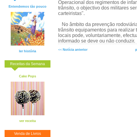
Operacional dos regimentos de infant
Entendemos tão pouco
trânsito, o objectivo dos militares s
carteiristas".
No âmbito da prevenção rodoviária
trânsito equipamentos para realizar
locais pode, voluntariamente, efectua
informado se deve ou não conduzir.
<<
Notícia anterior
p
ler história
Receitas da Semana
Cake Pops
ver receita
Venda de Livros