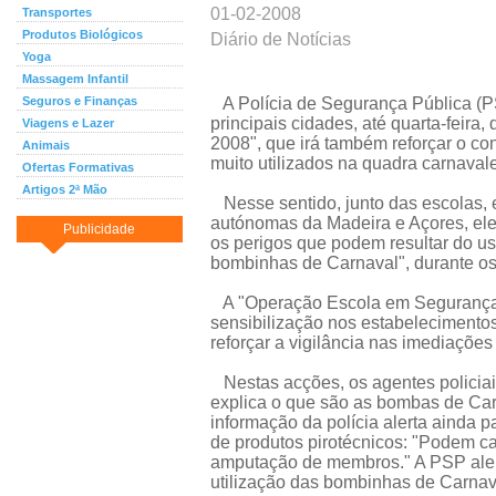
01-02-2008
Transportes
Produtos Biológicos
Diário de Notícias
Yoga
Massagem Infantil
Seguros e Finanças
A Polícia de Segurança Pública (PS
principais cidades, até quarta-feir
Viagens e Lazer
2008", que irá também reforçar o con
Animais
muito utilizados na quadra carnaval
Ofertas Formativas
Artigos 2ª Mão
Nesse sentido, junto das escolas, em
autónomas da Madeira e Açores, ele
Publicidade
os perigos que podem resultar do us
bombinhas de Carnaval", durante os 
A "Operação Escola em Segurança 
sensibilização nos estabelecimentos
reforçar a vigilância nas imediações
Nestas acções, os agentes policiai
explica o que são as bombas de Carn
informação da polícia alerta ainda p
de produtos pirotécnicos: "Podem 
amputação de membros." A PSP aler
utilização das bombinhas de Carnava