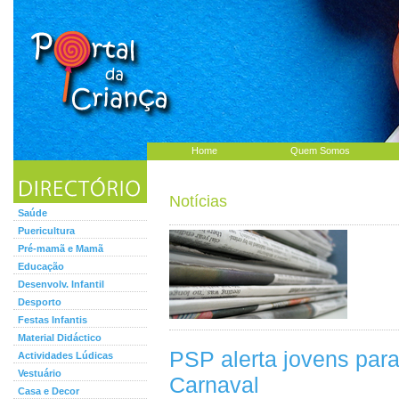
Home
Quem Somos
Notícias
Saúde
Puericultura
Pré-mamã e Mamã
Educação
Desenvolv. Infantil
Desporto
Festas Infantis
Material Didáctico
PSP alerta jovens par
Actividades Lúdicas
Vestuário
Carnaval
Casa e Decor