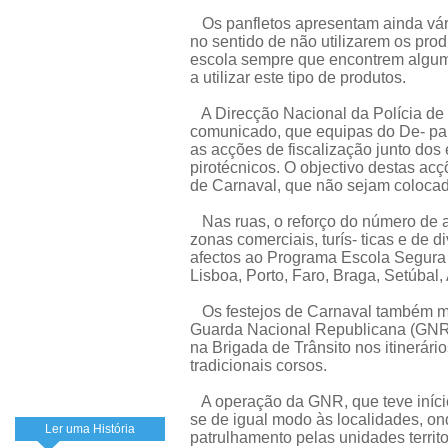
Os panfletos apresentam ainda vári
no sentido de não utilizarem os pro
escola sempre que encontrem algum 
a utilizar este tipo de produtos.
A Direcção Nacional da Polícia de 
comunicado, que equipas do De- par
as acções de fiscalização junto dos
pirotécnicos. O objectivo destas acç
de Carnaval, que não sejam colocado
Nas ruas, o reforço do número de a
zonas comerciais, turís- ticas e de d
afectos ao Programa Escola Segura
Lisboa, Porto, Faro, Braga, Setúbal,
Os festejos de Carnaval também me
Guarda Nacional Republicana (GNR)
na Brigada de Trânsito nos itinerári
tradicionais corsos.
A operação da GNR, que teve início 
se de igual modo às localidades, on
Ler uma História
patrulhamento pelas unidades territ