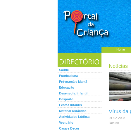
Home
Notícias
Saúde
Puericultura
Pré-mamã e Mamã
Educação
Desenvolv. Infantil
Desporto
Festas Infantis
Vírus da 
Material Didáctico
Actividades Lúdicas
01-02-2008
Vestuário
Destak
Casa e Decor