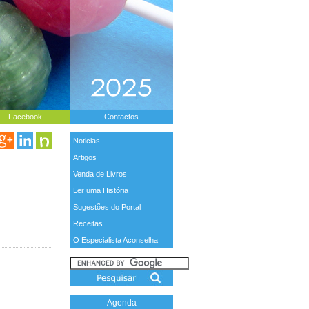
Facebook
Contactos
Noticias
Artigos
Venda de Livros
Ler uma História
Sugestões do Portal
Receitas
O Especialista Aconselha
Agenda