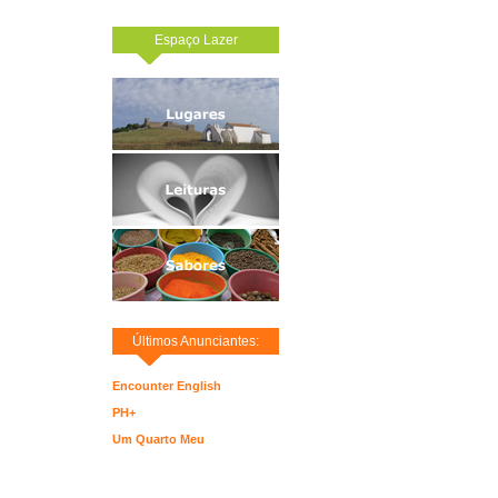
Espaço Lazer
Últimos Anunciantes:
Encounter English
PH+
Um Quarto Meu