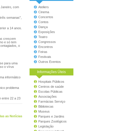
 Janeiro, com
Ateliers
Cinema
Concertos
 três semanas",
Contos
Dança
erior a 14 anos.
Exposições
Teatro
oas crescem
Congressos
gno e só tem
contagiados, o
Encontros
Feiras
Festivais
Outros Eventos
-se para uma
so o vírus
Informações Úteis
ma informático
Hospitais Públicos
Centros de saúde
nico problema
Escolas Públicas
Associações
 entre 22 a 23
Farmácias Serviço
Bibliotecas
Museus
as as Notícias
Parques e Jardins
Parques Zoológicos
Legislação