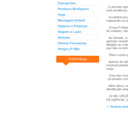
Transportes
O período epid
Produtos Biológicos
uma incidência 
Yoga
A subdirectora
Massagem Infantil
registando-se j
Seguros e Finanças
Graça Freitas c
No entanto, não
Viagens e Lazer
Animais
Ao Destak, a r
ganham resistên
Ofertas Formativas
atingido as cr
que não se tem 
Artigos 2ª Mão
Plano contra 
Publicidade
Apesar de não 
eventual pandem
surja.
Uma das novida
- já testado co
Além disso, os 
identificado pe
22 MIL URGÊNCI
mil urgências, 
<<
Notícia ante