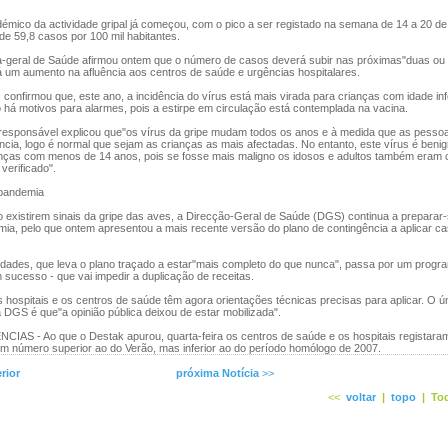
émico da actividade gripal já começou, com o pico a ser registado na semana de 14 a 20 de
de 59,8 casos por 100 mil habitantes.
-geral de Saúde afirmou ontem que o número de casos deverá subir nas próximas"duas ou
á um aumento na afluência aos centros de saúde e urgências hospitalares.
onfirmou que, este ano, a incidência do vírus está mais virada para crianças com idade inf
 há motivos para alarmes, pois a estirpe em circulação está contemplada na vacina.
esponsável explicou que"os vírus da gripe mudam todos os anos e à medida que as pess
cia, logo é normal que sejam as crianças as mais afectadas. No entanto, este vírus é beni
ianças com menos de 14 anos, pois se fosse mais maligno os idosos e adultos também eram 
verificado".
pandemia
existirem sinais da gripe das aves, a Direcção-Geral de Saúde (DGS) continua a preparar
ia, pelo que ontem apresentou a mais recente versão do plano de contingência a aplicar ca
des, que leva o plano traçado a estar"mais completo do que nunca", passa por um progra
m sucesso - que vai impedir a duplicação de receitas.
hospitais e os centros de saúde têm agora orientações técnicas precisas para aplicar. O ú
la DGS é que"a opinião pública deixou de estar mobilizada".
AS - Ao que o Destak apurou, quarta-feira os centros de saúde e os hospitais registaram
um número superior ao do Verão, mas inferior ao do período homólogo de 2007.
rior
próxima Notícia
>>
<<
voltar
|
topo
|
Tod