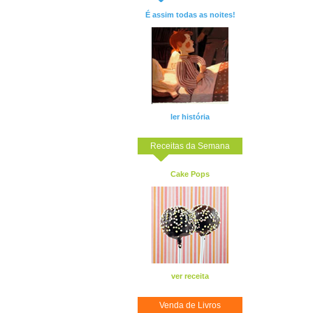
É assim todas as noites!
ler história
Receitas da Semana
Cake Pops
ver receita
Venda de Livros