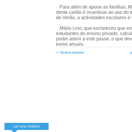
Para além de apoiar as famílias, Má
deste cartão é incentivar ao uso do 
de Verão, a actividades escolares e 
Mário Lino, que esclareceu que est
estudantes do ensino privado, calcu
poder aderir a este passe, o que de
euros anuais.
<<
Notícia anterior
p
Ler uma História