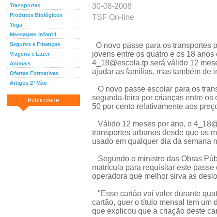
30-08-2008
Transportes
Produtos Biológicos
TSF On-line
Yoga
Massagem Infantil
Seguros e Finanças
O novo passe para os transportes p
jovens entre os quatro e os 18 anos
Viagens e Lazer
4_18@escola.tp será válido 12 meses
Animais
ajudar as famílias, mas também de i
Ofertas Formativas
Artigos 2ª Mão
O novo passe escolar para os transp
segunda-feira por crianças entre os
Publicidade
50 por cento relativamente aos preç
Válido 12 meses por ano, o 4_18@es
transportes urbanos desde que os mu
usado em qualquer dia da semana na
Segundo o ministro das Obras Públ
matrícula para requisitar este pass
operadora que melhor sirva as desl
"Esse cartão vai valer durante quat
cartão, quer o título mensal tem um 
que explicou que a criação deste car