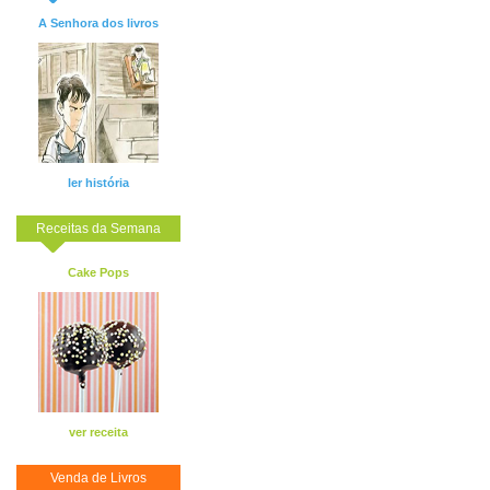
A Senhora dos livros
ler história
Receitas da Semana
Cake Pops
ver receita
Venda de Livros