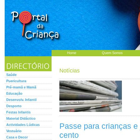
Home
Quem Somos
Notícias
Saúde
Puericultura
Pré-mamã e Mamã
Educação
Desenvolv. Infantil
Desporto
Festas Infantis
Material Didáctico
Passe para crianças e
Actividades Lúdicas
Vestuário
cento
Casa e Decor