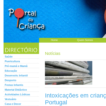
Home
Quem Somos
Notícias
Saúde
Puericultura
Pré-mamã e Mamã
Educação
Desenvolv. Infantil
Desporto
Festas Infantis
Material Didáctico
Intoxicações em crian
Actividades Lúdicas
Vestuário
Portugal
Casa e Decor