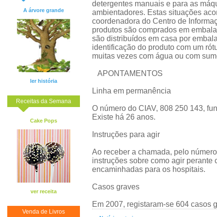
detergentes manuais e para as máquin
A árvore grande
ambientadores. Estas situações aco
coordenadora do Centro de Informaç
produtos são comprados em embalage
são distribuídos em casa por emba
identificação do produto com um rót
muitas vezes com água ou com sum
APONTAMENTOS
ler história
Linha em permanência
Receitas da Semana
O número do CIAV, 808 250 143, fun
Existe há 26 anos.
Cake Pops
Instruções para agir
Ao receber a chamada, pelo número 
instruções sobre como agir perante 
encaminhadas para os hospitais.
Casos graves
ver receita
Em 2007, registaram-se 604 casos g
Venda de Livros