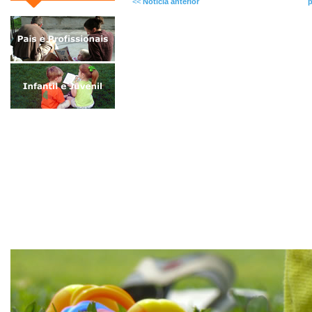
<<
Notícia anterior
p