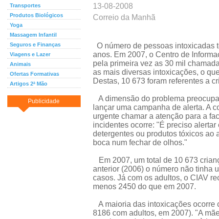
13-08-2008
Transportes
Produtos Biológicos
Correio da Manhã
Yoga
Massagem Infantil
Seguros e Finanças
O número de pessoas intoxicadas t
anos. Em 2007, o Centro de Inform
Viagens e Lazer
pela primeira vez as 30 mil chamad
Animais
as mais diversas intoxicações, o q
Ofertas Formativas
Destas, 10 673 foram referentes a c
Artigos 2ª Mão
A dimensão do problema preocupa 
Publicidade
lançar uma campanha de alerta. A c
urgente chamar a atenção para a fac
incidentes ocorre: "É preciso alerta
detergentes ou produtos tóxicos ao 
boca num fechar de olhos."
Em 2007, um total de 10 673 crianç
anterior (2006) o número não tinha 
casos. Já com os adultos, o CIAV r
menos 2450 do que em 2007.
A maioria das intoxicações ocorre
8186 com adultos, em 2007). "A mã