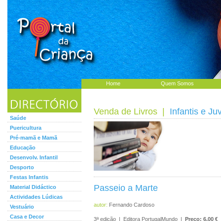
Home
Quem Somos
Venda de Livros
|
Infantis e Ju
Saúde
Puericultura
Pré-mamã e Mamã
Educação
Desenvolv. Infantil
Desporto
Festas Infantis
Passeio a Marte
Material Didáctico
Actividades Lúdicas
autor:
Fernando Cardoso
Vestuário
Casa e Decor
3ª edição | Editora PortugalMundo |
Preço: 6.00 €