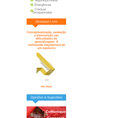
Segurança Infantil
Emergências
Crianças
Desaparecidas
Destaque Livro
Conceptualização, avaliação
e intervenção nas
dificuldades de
aprendizagem: A
sofisticada arquitectura de
um equívoco
ver livro
Opiniões & Sugestões