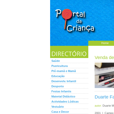
Home
Venda de
Saúde
Puericultura
Pré-mamã e Mamã
Educação
Desenvolv. Infantil
Desporto
Festas Infantis
Duarte F
Material Didáctico
Actividades Lúdicas
autor:
Duarte M
Vestuário
Casa e Decor
2001 | Campo 