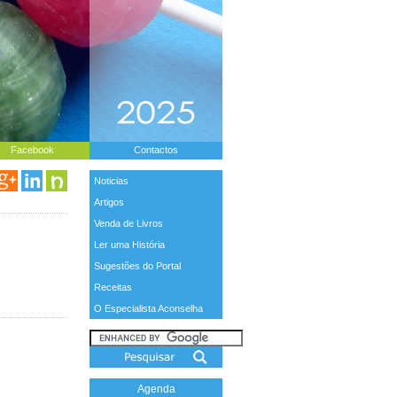
Facebook
Contactos
Noticias
Artigos
Venda de Livros
Ler uma História
Sugestões do Portal
Receitas
O Especialista Aconselha
Agenda