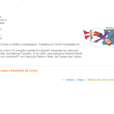
e
fresco
late
es
a
o.
orreia é médico cardiologista. Trabalha no Centro Hospitalar de
u o livro "O coração saudável e doente" integrado na colecção
aúde, da Editorial Caminho. E em 2001 uma pequena história infantil
o ao contrário!!!" na Colecção Palmo e Meio, da Campo das Letras.
 para a Aquisição de Livros
<<
voltar
|
topo
|
Venda de Livros Inf