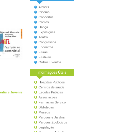
Ateliers
Cinema
Concertos
Contos
Dança
Exposições
Teatro
Congressos
Encontros
Feiras
Festivais
Outros Eventos
Informações Úteis
Hospitais Públicos
Centros de saúde
antis e Juvenis
Escolas Públicas
Associações
Farmácias Serviço
Bibliotecas
Museus
Parques e Jardins
Parques Zoológicos
Legislação