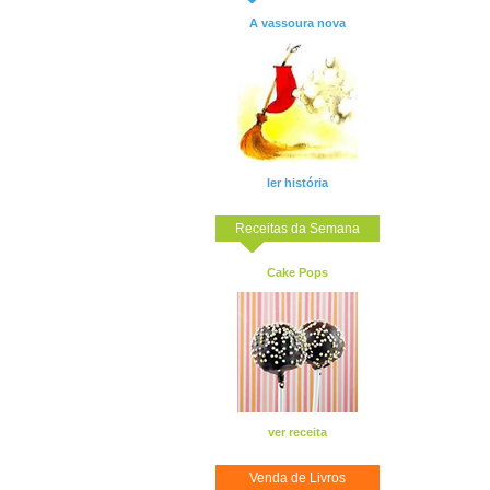
A vassoura nova
ler história
Receitas da Semana
Cake Pops
ver receita
Venda de Livros