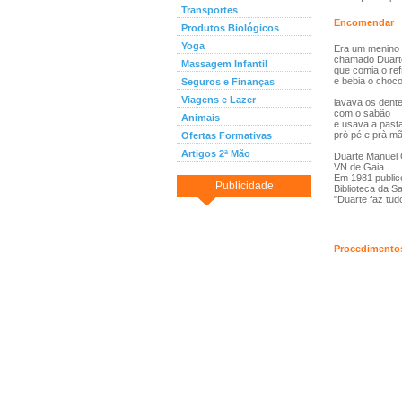
Transportes
Encomendar
Produtos Biológicos
Yoga
Era um menino
chamado Duart
Massagem Infantil
que comia o re
e bebia o choco
Seguros e Finanças
Viagens e Lazer
lavava os dent
com o sabão
Animais
e usava a past
prò pé e prà mã
Ofertas Formativas
Artigos 2ª Mão
Duarte Manuel C
VN de Gaia.
Em 1981 publico
Publicidade
Biblioteca da S
"Duarte faz tud
Procedimentos