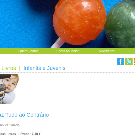
Quem Somos
Como Anunciar
Newsletter
 Livros
|
Infantis e Juvenis
az Tudo ao Contrário
anuel Correia
das Letras |
Preço: 7.40 €