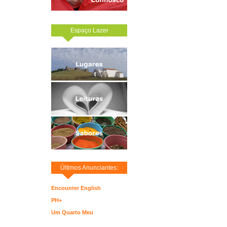
Espaço Lazer
Últimos Anunciantes:
Encounter English
PH+
Um Quarto Meu