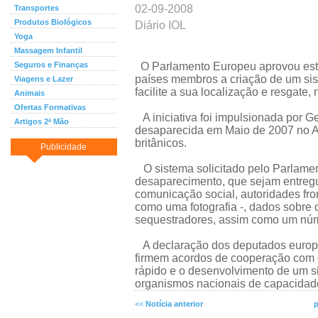
02-09-2008
Transportes
Produtos Biológicos
Diário IOL
Yoga
Massagem Infantil
Seguros e Finanças
O Parlamento Europeu aprovou est
países membros a criação de um sis
Viagens e Lazer
facilite a sua localização e resgate,
Animais
Ofertas Formativas
A iniciativa foi impulsionada por 
Artigos 2ª Mão
desaparecida em Maio de 2007 no A
britânicos.
Publicidade
O sistema solicitado pelo Parlame
desaparecimento, que sejam entreg
comunicação social, autoridades fron
como uma fotografia -, dados sobre
sequestradores, assim como um núm
A declaração dos deputados europ
firmem acordos de cooperação com o
rápido e o desenvolvimento de um s
organismos nacionais de capacidade
<<
Notícia anterior
p