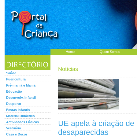
Home
Quem Somos
Notícias
Saúde
Puericultura
Pré-mamã e Mamã
Educação
Desenvolv. Infantil
Desporto
Festas Infantis
Material Didáctico
UE apela à criação de 
Actividades Lúdicas
Vestuário
desaparecidas
Casa e Decor