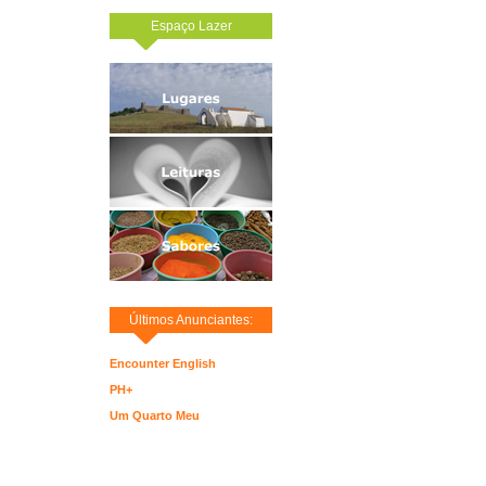
Espaço Lazer
Últimos Anunciantes:
Encounter English
PH+
Um Quarto Meu