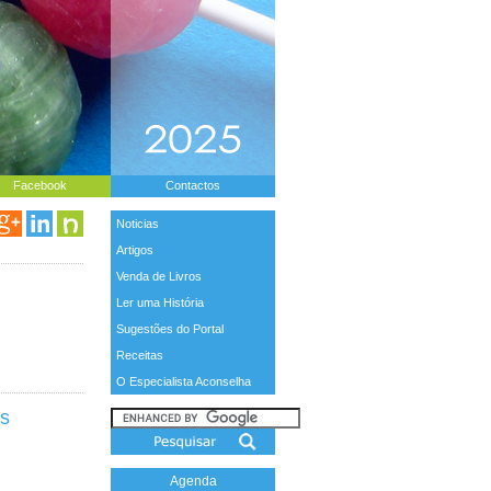
Facebook
Contactos
Noticias
Artigos
Venda de Livros
Ler uma História
Sugestões do Portal
Receitas
O Especialista Aconselha
as
Agenda