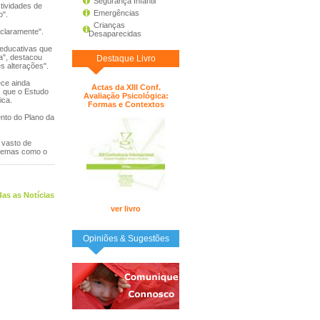
Segurança Infantil
tividades de
Emergências
o".
Crianças
 claramente".
Desaparecidas
 educativas que
a", destacou
Destaque Livro
s alterações".
ece ainda
Actas da XIII Conf.
o, que o Estudo
Avaliação Psicológica:
ica.
Formas e Contextos
nto do Plano da
 vasto de
 temas como o
as as Notícias
ver livro
Opiniões & Sugestões