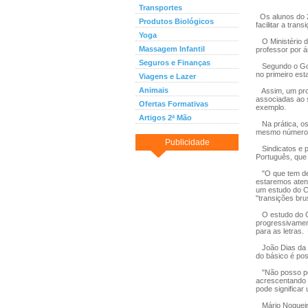
Transportes
Os alunos do 2
Produtos Biológicos
facilitar a tra
Yoga
O Ministério d
Massagem Infantil
professor por á
Seguros e Finanças
Segundo o Gove
no primeiro es
Viagens e Lazer
Animais
Assim, um prof
associadas ao 
Ofertas Formativas
exemplo.
Artigos 2ª Mão
Na prática, os
mesmo número d
Publicidade
Sindicatos e p
Português, que 
"O que tem de 
estaremos atent
um estudo do C
"transições bru
O estudo do CN
progressivamen
para as letras.
João Dias da S
do básico é pos
"Não posso ped
acrescentando 
pode significar
Mário Nogueira