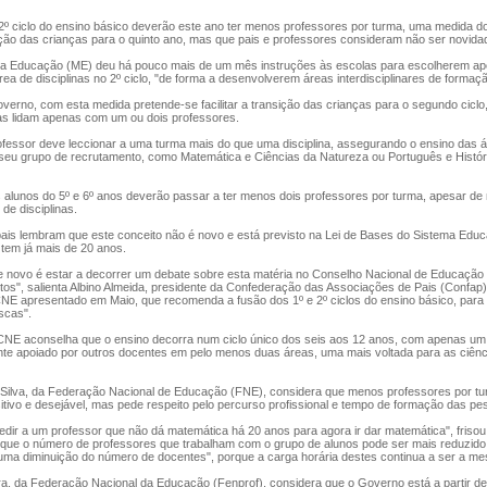
º ciclo do ensino básico deverão este ano ter menos professores por turma, uma medida 
nsição das crianças para o quinto ano, mas que pais e professores consideram não ser novida
a Educação (ME) deu há pouco mais de um mês instruções às escolas para escolherem a
rea de disciplinas no 2º ciclo, "de forma a desenvolverem áreas interdisciplinares de formaç
rno, com esta medida pretende-se facilitar a transição das crianças para o segundo cicl
tas lidam apenas com um ou dois professores.
essor deve leccionar a uma turma mais do que uma disciplina, assegurando o ensino das 
seu grupo de recrutamento, como Matemática e Ciências da Natureza ou Português e Históri
 alunos do 5º e 6º anos deverão passar a ter menos dois professores por turma, apesar d
e disciplinas.
ais lembram que este conceito não é novo e está previsto na Lei de Bases do Sistema Educ
tem já mais de 20 anos.
novo é estar a decorrer um debate sobre esta matéria no Conselho Nacional de Educação
os", salienta Albino Almeida, presidente da Confederação das Associações de Pais (Confap),
NE apresentado em Maio, que recomenda a fusão dos 1º e 2º ciclos do ensino básico, par
scas".
E aconselha que o ensino decorra num ciclo único dos seis aos 12 anos, com apenas um 
te apoiado por outros docentes em pelo menos duas áreas, uma mais voltada para as ciênc
ilva, da Federação Nacional de Educação (FNE), considera que menos professores por tur
itivo e desejável, mas pede respeito pelo percurso profissional e tempo de formação das pe
ir a um professor que não dá matemática há 20 anos para agora ir dar matemática", frisou
que o número de professores que trabalham com o grupo de alunos pode ser mais reduzido
 uma diminuição do número de docentes", porque a carga horária destes continua a ser a m
, da Federação Nacional da Educação (Fenprof), considera que o Governo está a partir d