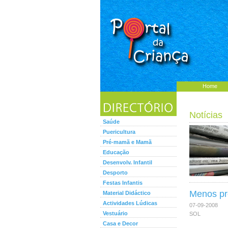
Home
Notícias
Saúde
Puericultura
Pré-mamã e Mamã
Educação
Desenvolv. Infantil
Desporto
Festas Infantis
Menos pro
Material Didáctico
Actividades Lúdicas
07-09-2008
Vestuário
SOL
Casa e Decor