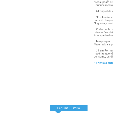
pressuposto er
Enriquecimento 
A Fenprof defen
"Era fundament
há muito tempo
Nogueira, cons
O despacho que
orientações dir
Acompanhado de
Isto porque o 
Matemática e p
Já em Formação
matérias que v
consumo, os di
<<
Notícia ante
Ler uma História