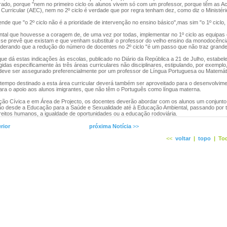
rado, porque "nem no primeiro ciclo os alunos vivem só com um professor, porque têm as Ac
Curricular (AEC), nem no 2º ciclo é verdade que por regra tenham dez, como diz o Ministéri
de que "o 2º ciclo não é a prioridade de intervenção no ensino básico",mas sim "o 1º ciclo,
al que houvesse a coragem de, de uma vez por todas, implementar no 1º ciclo as equipas
 se prevê que existam e que venham substituir o professor do velho ensino da monodocênci
iderando que a redução do número de docentes no 2º ciclo "é um passo que não traz grande
 dá estas indicações às escolas, publicado no Diário da República a 21 de Julho, estabel
igidas especificamente às três áreas curriculares não disciplinares, estipulando, por exempl
ve ser assegurado preferencialmente por um professor de Língua Portuguesa ou Matemát
tempo destinado a esta área curricular deverá também ser aproveitado para o desenvolvime
ara o apoio aos alunos imigrantes, que não têm o Português como língua materna.
 Cívica e em Área de Projecto, os docentes deverão abordar com os alunos um conjunto
ão desde a Educação para a Saúde e Sexualidade até à Educação Ambiental, passando por
reitos humanos, a igualdade de oportunidades ou a educação rodoviária.
rior
próxima Notícia
>>
<<
voltar
|
topo
|
Tod