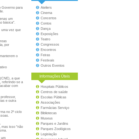
do Governo para
Ateliers
de.
Cinema
Concertos
penas um
ão básica".
Contos
Dança
o, uma vez que
Exposições
Teatro
áreas
Congressos
a, por
Encontros
Feiras
e manterem o
Festivais
Outros Eventos
ativo
Informações Úteis
 (CNE), a que
 referindo-se a
a acabar com
Hospitais Públicos
Centros de saúde
professor,
Escolas Públicas
ias e outra
Associações
Farmácias Serviço
ma no 2º ciclo
Bibliotecas
ssoas.
Museus
,
Parques e Jardins
, mas isso "não
Parques Zoológicos
esma.
Legislação
e um