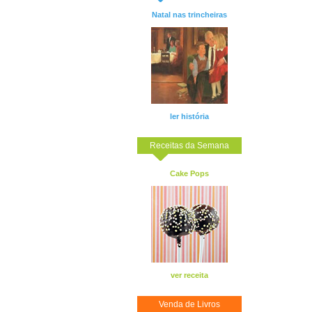
Natal nas trincheiras
ler história
Receitas da Semana
Cake Pops
ver receita
Venda de Livros