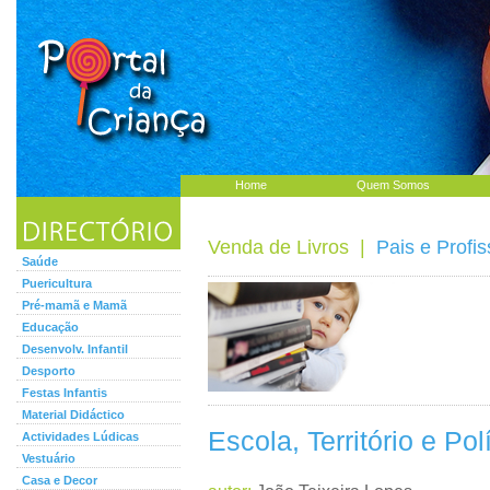
Home
Quem Somos
Venda de Livros
|
Pais e Profis
Saúde
Puericultura
Pré-mamã e Mamã
Educação
Desenvolv. Infantil
Desporto
Festas Infantis
Material Didáctico
Escola, Território e Pol
Actividades Lúdicas
Vestuário
Casa e Decor