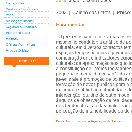
autor:
João Teixeira Lopes
Transportes
Produtos Biológicos
2003 | Campo das Letras |
Preço:
Yoga
Massagem Infantil
Encomendar
Seguros e Finanças
Viagens e Lazer
O presente livro colige várias refle
Animais
mesmo fio condutor: a análise de pol
Ofertas Formativas
culturais, em diversos contextos terri
Artigos 2ª Mão
espaços-tempos íntimos e privados d
comparação entre indicadores europ
Publicidade
culturais; da aproximação aos quoti
à constituição de "meios inovadore
pequena e média dimensão" ; da aná
juvenis até à promoção de políticas 
formação de novos públicos para a cu
maneira a sublinhar a pluralidade d
intervenção, ou, dito de outro modo,
ângulos de observação da realidade
des-territorialização das práticas in
percepção de intangibilidade ou de
Procedimentos para a Aquisição de Livros