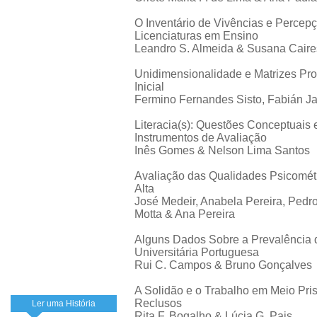
O Inventário de Vivências e Percep
Licenciaturas em Ensino
Leandro S. Almeida & Susana Caire
Unidimensionalidade e Matrizes Pr
Inicial
Fermino Fernandes Sisto, Fabián J
Literacia(s): Questões Conceptuais
Instrumentos de Avaliação
Inês Gomes & Nelson Lima Santos
Avaliação das Qualidades Psicomét
Alta
José Medeir, Anabela Pereira, Pedr
Motta & Ana Pereira
Alguns Dados Sobre a Prevalência 
Universitária Portuguesa
Rui C. Campos & Bruno Gonçalves
A Solidão e o Trabalho em Meio Pris
Reclusos
Ler uma História
Rita F. Bogalho & Lúcia G. Pais