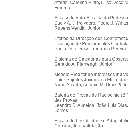
Ataíde, Carolina Pinto, Elisa Decq
Ferreira
Escala de Auto-Eficácia do Profess
Suely A. J. Polydoro, Pedro J. Wint
Rubens Venditti Junior
Efeitos da Direcção dos Contrafactu
Evocação de Pensamentos Contrafac
Paula Doroteia & Fernanda Pereira
Sistema de Categorias para Observ
Geraldo A. Fiamenghi Júnior
Modelo Preditor de Interesses Indi
Entre Sujeitos Jovens, na Meia-Idad
Nuno Amado, António M. Diniz, & T
Bateria de Provas de Raciocínio (B
das Provas
Leandro S. Almeida, João Luís Dias
Lemos
Escala de Flexibilidade e Adaptabil
Construção e Validação