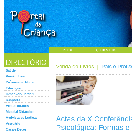
Home
Quem Somos
Venda de Livros
|
Pais e Profis
Saúde
Puericultura
Pré-mamã e Mamã
Educação
Desenvolv. Infantil
Desporto
Festas Infantis
Material Didáctico
Actas da X Conferência
Actividades Lúdicas
Vestuário
Psicológica: Formas e
Casa e Decor