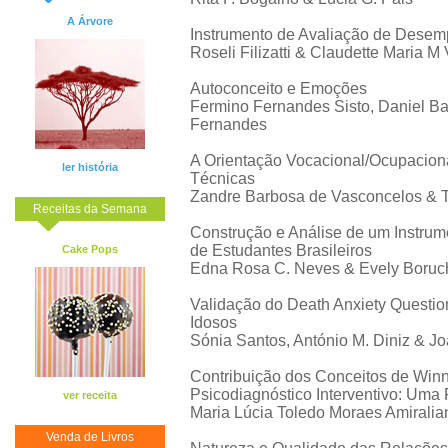
A Árvore
Instrumento de Avaliação de Desem
Roseli Filizatti & Claudette Maria M
Autoconceito e Emoções
Fermino Fernandes Sisto, Daniel Ba
Fernandes
A Orientação Vocacional/Ocupaciona
ler história
Técnicas
Zandre Barbosa de Vasconcelos & 
Receitas da Semana
Construção e Análise de um Instrume
de Estudantes Brasileiros
Cake Pops
Edna Rosa C. Neves & Evely Boruc
Validação do Death Anxiety Questi
Idosos
Sónia Santos, António M. Diniz & J
Contribuição dos Conceitos de Winn
Psicodiagnóstico Interventivo: Uma 
ver receita
Maria Lúcia Toledo Moraes Amiralia
Venda de Livros