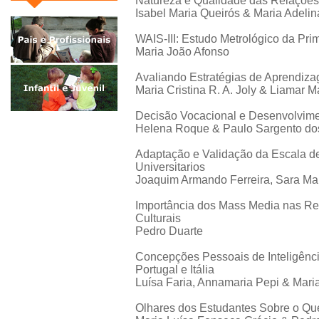
Natureza e Qualidade das Relações
Isabel Maria Queirós & Maria Adelin
WAIS-III: Estudo Metrológico da Pr
Maria João Afonso
Avaliando Estratégias de Aprendiza
Maria Cristina R. A. Joly & Liamar 
Decisão Vocacional e Desenvolvime
Helena Roque & Paulo Sargento do
Adaptação e Validação da Escala de
Universitarios
Joaquim Armando Ferreira, Sara Mar
Importância dos Mass Media nas Re
Culturais
Pedro Duarte
Concepções Pessoais de Inteligênc
Portugal e Itália
Luísa Faria, Annamaria Pepi & Mari
Olhares dos Estudantes Sobre o Que