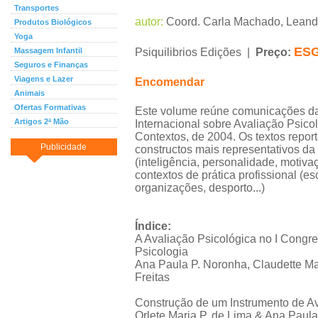
Transportes
autor:
Coord. Carla Machado, Leand
Produtos Biológicos
Yoga
ES
Massagem Infantil
Psiquilibrios Edições |
Preço:
Seguros e Finanças
Viagens e Lazer
Encomendar
Animais
Ofertas Formativas
Este volume reúne comunicações d
Artigos 2ª Mão
Internacional sobre Avaliação Psico
Contextos, de 2004. Os textos repo
Publicidade
constructos mais representativos da
(inteligência, personalidade, motivaç
contextos de prática profissional (esco
organizações, desporto...)
Índice:
A Avaliação Psicológica no I Congre
Psicologia
Ana Paula P. Noronha, Claudette M
Freitas
Construção de um Instrumento de Av
Orlete Maria P. de Lima & Ana Paul