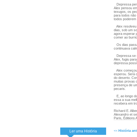
Depressa perce
Alex pensou em 
texugos, os pe
para todos não
todos poderem u
Alex resolveu 
dias, sob um s
agora esperar 
comer ao burrico
Os dias passa
continuava cal
Depressa se de
Alex, fugiu par
depressa possí
Alex começou a
esperou. Será q
do deserto. Co
muitas provas d
presença de um
pecaris.
E, ao longo da
essa a sua mel
recebera em tr
Richard E. Albe
Alexandro et se
Paris, Éditions
<<
História ant
Ler uma História