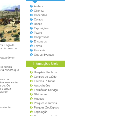
Ateliers
Cinema
Concertos
Contos
Dança
Exposições
Teatro
Congressos
Encontros
os. Logo de
Feiras
s do calor do
Festivais
Outros Eventos
hegada de um
Informações Úteis
e e depois
ar à espera que
Hospitais Públicos
Centros de saúde
omis da
Escolas Públicas
ássaros visitar
curvo. Os
Associações
a e ainda
Farmácias Serviço
aciarem
Bibliotecas
Museus
Parques e Jardins
isitante.
Parques Zoológicos
Legislação