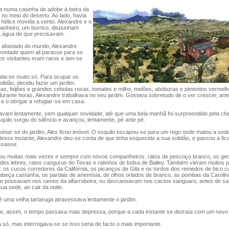
a numa casinha de adobe à beira da
 no meio do deserto. Ao lado, havia
hélice movida a vento. Alexandre e o
anheiro, um burrico, dispunham
a água de que precisavam.
afastado do mundo, Alexandre
vontade quem ali parasse para se
os visitantes eram raros e iam-se
ia-se muito só. Para ocupar os
idão, decidiu fazer um jardim.
s, feijões e grandes cebolas roxas, tomates e milho, melões, abóboras e pimentos vermelh
rante horas, Alexandre trabalhava no seu jardim. Gostava sobretudo de o ver crescer, ante
 e o obrigar a refugiar-se em casa.
am lentamente, sem qualquer novidade, até que uma bela manhã foi surpreendido pela c
squilo surgiu do silêncio e avançou, lentamente, pé ante pé.
imar-se do jardim, Alex ficou imóvel. O esquilo escapou-se para um rego onde matou a sed
sse instante, Alexandre deu-se conta de que tinha esquecido a sua solidão, e passou a fic
ssasse.
ou muitas mais vezes e sempre com novos companheiros: ratos de pescoço branco, os ge
es lebres, ratos cangurus do Texas e ratinhos de bolsa de Bailey. Também vieram muitos p
x: os cucos corredores da Califórnia, os picanços de Gila e os tordos dos remedos de bico 
cabeça castanha, os pardais de artemísia, de olhos orlados de branco, as pombas da Carolin
ue pousavam nos ramos da alfarrobeira, ou descansavam nos cactos sanguaro, antes de s
ua sede, ao cair da noite.
 uma velha tartaruga atravessava lentamente o jardim.
e, assim, o tempo passava mais depressa, porque a cada instante se distraía com um novo v
ó, mas interrogava-se se isso seria de facto o mais importante.