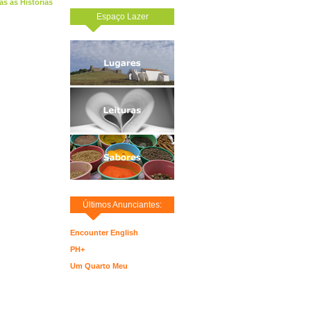
as as Histórias
Espaço Lazer
Últimos Anunciantes:
Encounter English
PH+
Um Quarto Meu