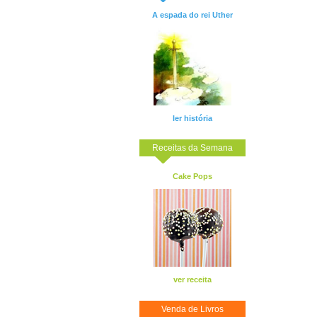
A espada do rei Uther
ler história
Receitas da Semana
Cake Pops
ver receita
Venda de Livros