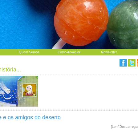
Quem Somos
Como Anunciar
Newsletter
stória...
e e os amigos do deserto
[Ler / Descarrega