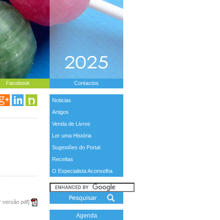
Facebook
Contactos
Noticias
Artigos
Venda de Livros
Ler uma História
Sugestões do Portal
Receitas
O Especialista Aconselha
r versão pdf]
Agenda