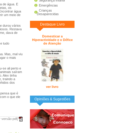
Segurança Infantil
a de água. E
Emergências
etas, os
Crianças
Encontrar água
Desaparecidas
rir um meio de
Destaque Livro
e durou vários
uiosos. Restava
ume, dava de
Domesticar a
Hiperactividade e o Défice
e tudo
de Atenção
a. Mas, mal viu
ugar o mais
se ali perto e
s animais saíram
. Alex tinha
, traindo a
nhidos dos
ver livro
 pensa que é
 com o que ele
Opiniões & Sugestões
r versão pdf]