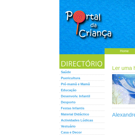
Home
Ler uma hi
Saúde
Puericultura
Pré-mamã e Mamã
Educação
Desenvolv. Infantil
Desporto
Festas Infantis
Alexandr
Material Didáctico
Actividades Lúdicas
Vestuário
Casa e Decor