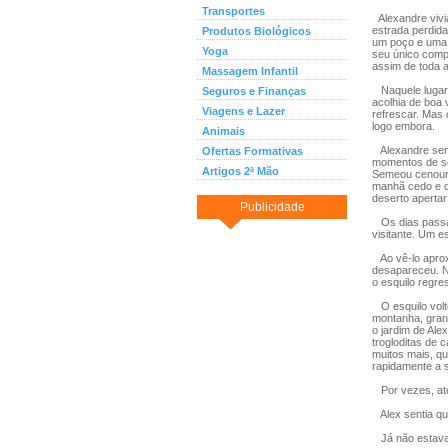
Transportes
Alexandre vivi
estrada perdida
Produtos Biológicos
um poço e uma 
Yoga
seu único comp
assim de toda 
Massagem Infantil
Naquele lugar 
Seguros e Finanças
acolhia de boa 
Viagens e Lazer
refrescar. Mas 
logo embora.
Animais
Alexandre sent
Ofertas Formativas
momentos de sol
Artigos 2ª Mão
Semeou cenoura
manhã cedo e du
deserto apertar
Publicidade
Os dias passav
visitante. Um e
Ao vê-lo aprox
desapareceu. Ne
o esquilo regre
O esquilo volt
montanha, grand
o jardim de Ale
trogloditas de 
muitos mais, q
rapidamente a s
Por vezes, até
Alex sentia qu
Já não estava s