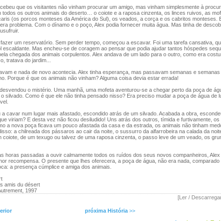
beu que os visitantes não vinham procurar um amigo, mas vinham simplesmente à procur
todos os outros animais do deserto… o coiote e a raposa cinzenta, os linces ruivos, as mof
caris (os porcos monteses da América do Sul), os veados, a corça e os cabritos monteses. 
 era problema. Com o dínamo e o poço, Alex podia fornecer muita água. Mas tinha de descob
sufruir.
fazer um reservatório. Sem perder tempo, começou a escavar. Foi uma tarefa cansativa, qu
ol escaldante. Mas encheu-se de coragem ao pensar que podia ajudar tantos hóspedes seq
pela chegada dos animais corpulentos. Alex andava de um lado para o outro, como era cost
, tratava do jardim...
vam e nada de novo acontecia. Alex tinha esperança, mas passavam semanas e semanas 
mo. Porque é que os animais não vinham? Alguma coisa devia estar errada!
svendou o mistério. Uma manhã, uma mofeta aventurou-se a chegar perto da poça de águ
a o silvado. Como é que ele não tinha pensado nisso? Era preciso mudar a poça de água de l
vel.
 cavar num lugar mais afastado, escondido atrás de um silvado. Acabada a obra, escondeu-
ue viriam? E desta vez não ficou desiludido! Uns atrás dos outros, tímida e furtivamente, o
mo a nova poça ficava um pouco afastada da casa e da estrada, os animais não tinham medo
isso: a chilreada dos pássaros ao cair da noite, o sussurro da alfarrobeira na calada da noite
 coiote, de um texugo ou talvez de uma raposa cinzenta, o passo leve de um veado, os gru
s horas passadas a ouvir calmamente todos os ruídos dos seus novos companheiros, Alex
hor recompensa. O presente que lhes oferecera, a poça de água, não era nada, comparado
oca: a presença cúmplice e amiga dos animais.
rt
s amis du désert
 Autrement, 1997
[Ler / Descarrega
erior
próxima História
>>