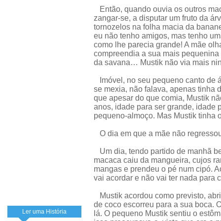
Então, quando ouvia os outros macaqu
zangar-se, a disputar um fruto da ár
tornozelos na folha macia da banan
eu não tenho amigos, mas tenho uma
como lhe parecia grande! A mãe olh
compreendia a sua mais pequenina sí
da savana… Mustik não via mais ni
Imóvel, no seu pequeno canto de ár
se mexia, não falava, apenas tinha d
que apesar do que comia, Mustik n
anos, idade para ser grande, idade 
pequeno-almoço. Mas Mustik tinha 
O dia em que a mãe não regresso
Um dia, tendo partido de manhã b
macaca caiu da mangueira, cujos r
mangas e prendeu o pé num cipó. Ao 
vai acordar e não vai ter nada para
Mustik acordou como previsto, abr
de coco escorreu para a sua boca. 
Ler uma História
lá. O pequeno Mustik sentiu o estôm