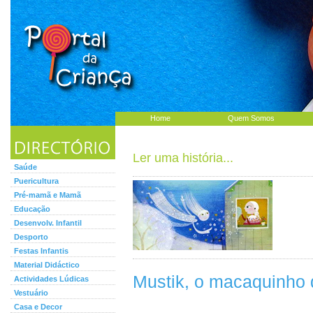
Home
Quem Somos
Ler uma história...
Saúde
Puericultura
Pré-mamã e Mamã
Educação
Desenvolv. Infantil
Desporto
Festas Infantis
Material Didáctico
Mustik, o macaquinho
Actividades Lúdicas
Vestuário
Casa e Decor