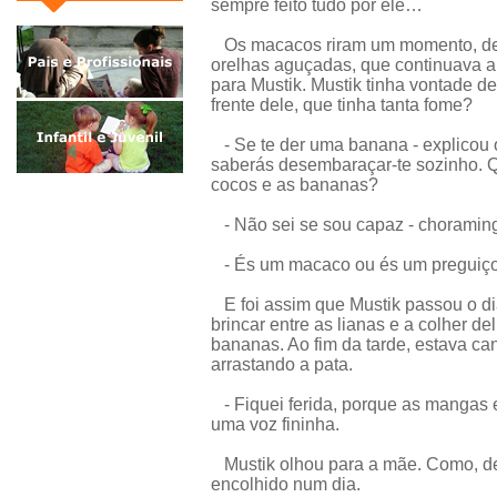
sempre feito tudo por ele…
Os macacos riram um momento, dep
orelhas aguçadas, que continuava 
para Mustik. Mustik tinha vontade de
frente dele, que tinha tanta fome?
- Se te der uma banana - explicou 
saberás desembaraçar-te sozinho. Q
cocos e as bananas?
- Não sei se sou capaz - choramin
- És um macaco ou és um preguiço
E foi assim que Mustik passou o di
brincar entre as lianas e a colher
bananas. Ao fim da tarde, estava ca
arrastando a pata.
- Fiquei ferida, porque as mangas 
uma voz fininha.
Mustik olhou para a mãe. Como, de 
encolhido num dia.