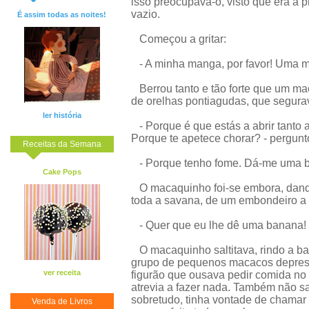
isso preocupava-o, visto que era a 
vazio.
É assim todas as noites!
Começou a gritar:
- A minha manga, por favor! Uma m
Berrou tanto e tão forte que um ma
de orelhas pontiagudas, que segur
ler história
- Porque é que estás a abrir tanto
Porque te apetece chorar? - pergunt
Receitas da Semana
- Porque tenho fome. Dá-me uma ba
Cake Pops
O macaquinho foi-se embora, dand
toda a savana, de um embondeiro a 
- Quer que eu lhe dê uma banana!
O macaquinho saltitava, rindo a ba
grupo de pequenos macacos depressa
ver receita
figurão que ousava pedir comida no
atrevia a fazer nada. Também não sa
sobretudo, tinha vontade de chamar p
Venda de Livros