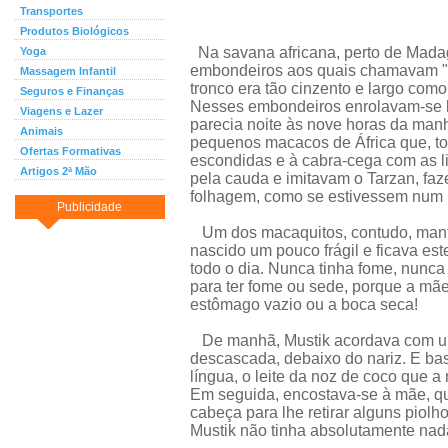
Transportes
Produtos Biológicos
Na savana africana, perto de Mada
Yoga
embondeiros aos quais chamavam "pé
Massagem Infantil
tronco era tão cinzento e largo como
Seguros e Finanças
Nesses embondeiros enrolavam-se l
Viagens e Lazer
parecia noite às nove horas da manh
Animais
pequenos macacos de África que, to
Ofertas Formativas
escondidas e à cabra-cega com as 
Artigos 2ª Mão
pela cauda e imitavam o Tarzan, faz
folhagem, como se estivessem num r
Publicidade
Um dos macaquitos, contudo, manti
nascido um pouco frágil e ficava es
todo o dia. Nunca tinha fome, nunca
para ter fome ou sede, porque a mãe
estômago vazio ou a boca seca!
De manhã, Mustik acordava com um
descascada, debaixo do nariz. E bast
língua, o leite da noz de coco que 
Em seguida, encostava-se à mãe, qu
cabeça para lhe retirar alguns piolh
Mustik não tinha absolutamente nada