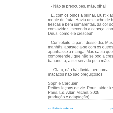
- Não te preocupes, mãe, olha!
E, com os olhos a brilhar, Mustik 
monte de fruta. Havia um cacho de 
frescas e bem sumarentas, da cor 
com avidez, mexendo a cabeça, com
Deus, como ele cresceu!"
Com efeito, a partir desse dia, Mus
manhãs, abastecia-se com os outro
apanhasse a manga. Mas sabia que 
compreendeu que não se podia cresc
bananeira, a ser servido pela mãe.
- Claro, não há dúvida nenhuma! - 
macacos não são preguiçosos.
Sophie Carquain
Petites leçons de vie. Pour l’aider à 
Paris, Ed. Albin Michel, 2008
(tradução e adaptação)
<<
História anterior
p