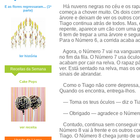
Há nuvens negras no céu e os rapaz
E as flores regressaram... (1ª
parte)
começa a chover muito. Os dois cor
árvore e deixam de ver os outros co
Tiago continua atrás de todos. Mas, 
repente, aparece um cão com uma g
6 tem de trepar a uma árvore e segur
Para o Número 6, a corrida acaba aq
Agora, o Número 7 vai na vanguard
ler história
no fim da fila. O Número 7 usa óculo
acabam por cair na relva. O rapaz p
ver. Está sentado na relva, mas os 
Receitas da Semana
sinais de abrandar.
Cake Pops
Como o Tiago não corre depressa, 
Quando os encontra, entrega-lhos.
— Toma os teus óculos — diz o Ti
— Obrigado — agradece o Número 7
Contudo, continua sem conseguir ve
ver receita
Número 8 vai à frente e os outros c
Tiago. O Número 8 chega junto de um 