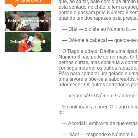
Venda de Livros
que, ao saltar, bate com o pé direi
está sentado no chão, e tem a cabe
portão e passam pelo Número 8 sem 
quando um dos rapazes está prestes 
— Olá! — diz ele ao Número 8. — O
— Dói-me a cabeça! — queixa-se o
O Tiago ajuda-o. Dá-lhe uma ligad
Número 8 não pode correr mais. O Ti
pernas curtas, mas continua a corre
conseguimos ver os outros rapazes.
Pára para comprar um gelado e uma
uma árvore e põe-se a saboreá-los.
adormecer. Os outros corredores pas
— Vejam só! O Número 9 adormece
E continuam a correr. O Tiago chega 
lo:
— Acorda! Lembra-te de que estás 
— Não! — responde o Número 9. — 