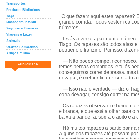
Transportes
Produtos Biológicos
O que fazem aqui estes rapazes? Es
Yoga
grande corrida. Todos vestem calçõ
Massagem Infantil
números.
Seguros e Finanças
Viagens e Lazer
Estás a ver o rapaz com o número
Animais
Tiago. Os rapazes são todos altos e 
Ofertas Formativas
pequeno e franzino. Por isso, dizem-
Artigos 2ª Mão
— Não podes competir connosco. Nó
Publicidade
temos pernas compridas, e tu és peq
conseguimos correr depressa, mas 
devagar, é melhor ficares sentado a
— Isso não é verdade — diz o Tiag
corra devagar, consigo correr na m
Os rapazes observam o homem de c
e branca, e que está a olhar para o
baixa a bandeira, sopra o apito e a 
Há muitos rapazes a participar na c
Alguns dos rapazes até passam por c