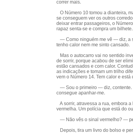
correr mais.
O Número 10 tomou a dianteira, m
se conseguem ver os outros corredo
deixar entrar passageiros, o Número
rapaz senta-se e compra um bilhete.
— Como ninguém me vê — diz, a sorr
tenho calor nem me sinto cansado.
Mas o autocarro vai no sentido inv
de sorrir, porque acabou de ser eli
estão cansados e com calor. Contud
as indicações e tomam um trilho dife
vem o Número 14. Tem calor e está 
— Sou o primeiro — diz, contente. 
consegue apanhar-me.
A sorrir, atravessa a rua, embora a
vermelha. Um polícia que está do ou
— Não vês o sinal vermelho? — pe
Depois, tira um livro do bolso e per