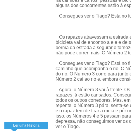
há camiões e carros, pessoas e bici
alguns dos concorrentes estão à esp
Consegues ver o Tiago? Está no fund
Os rapazes atravessam a estrada e
bicicleta vai de encontro a ele e de
berma da estrada a segurar o tornozel
não pode correr mais. O Número 2 to
Consegues ver o Tiago? Está no fim
caminho que acompanha o rio. O Núm
do rio. O Número 3 corre para junto
Número 2 cai ao rio e, embora consi
Agora, o Número 3 vai à frente. Os
rapazes já estão cansados. Consegu
todos os outros corredores. Mas, emb
repente, o Número 3 pára, senta-se 
e o rapaz tem de tirar a meia e pôr 
isso, os Números 4 e 5 passam para
depressa, não conseguimos ver os 
Ler uma História
ver o Tiago.