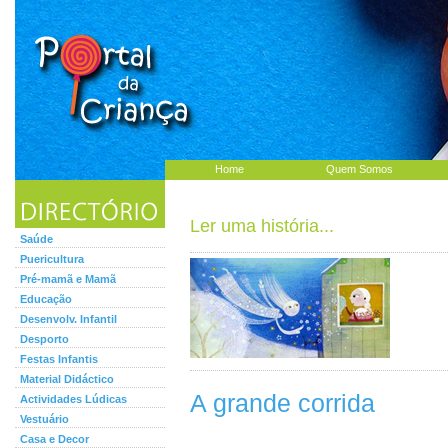
Home
Quem Somos
Ler uma história...
Saúde
Puericultura
Pré-mamã e Mamã
Educação
Desenvolv. Infantil
Desporto
Festas Infantis
Material Didáctico
A grande corrida
Actividades Lúdicas
Vestuário
Casa e Decor