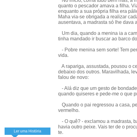
No início, corria tudo bem mas, à 
quanto o pescador amava a filha. Via
enquanto a sua própria filha era pá
Maha via-se obrigada a realizar cad
ausentava, a madrasta só lhe dava 
Um dia, quando a menina ia a cami
tinha mandado ir buscar ao barco do
- Pobre menina sem sorte! Tem pen
vida.
A rapariga, assustada, pousou o ce
debaixo dos outros. Maravilhada, lev
falou de novo:
- Alá diz que um gesto de bondad
quando quiseres e pede-me o que pr
Quando o pai regressou a casa, pe
vermelho.
- O quê? - exclamou a madrasta, b
havia outro peixe. Vais ter de o proc
Ler uma História
te.