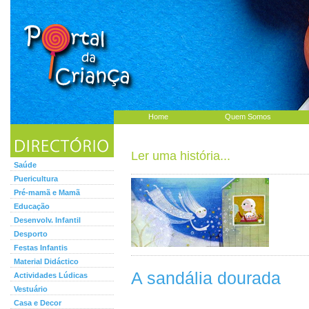
Home
Quem Somos
Ler uma história...
Saúde
Puericultura
Pré-mamã e Mamã
Educação
Desenvolv. Infantil
Desporto
Festas Infantis
Material Didáctico
A sandália dourada
Actividades Lúdicas
Vestuário
Casa e Decor