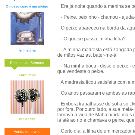
Era já noite quando a menina se pô
O nosso carro é um abrigo
- Peixe, peixinho - chamou - ajuda-m
O peixe apareceu na borda da águ
- O que se passa, minha filha?
- A minha madrasta está zangada por
ler história
de mãos vazias, bater-me-á.
Receitas da Semana
- Na minha boca - disse o peixe - e
que vendeste o peixe.
Cake Pops
A madrasta ficou satisfeita com a 
Os anos passaram e ambas as rapa
Embora trabalhasse de sol a sol, M
por fora. Por outro lado, a sua meia
tornava a vida de Maha ainda mais 
ver receita
ia até ao rio e chamava o peixe, qu
Certo dia, a filha de um mercador i
Venda de Livros