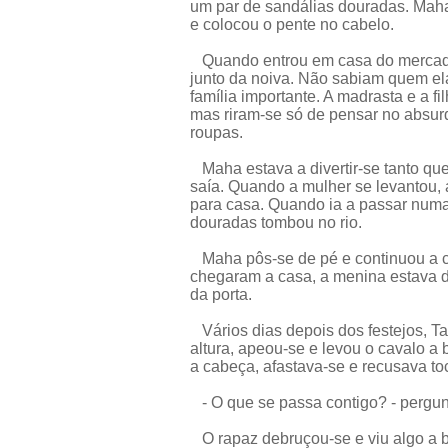
um par de sandálias douradas. Maha 
e colocou o pente no cabelo.
Quando entrou em casa do mercado
junto da noiva. Não sabiam quem el
família importante. A madrasta e a 
mas riram-se só de pensar no absur
roupas.
Maha estava a divertir-se tanto qu
saía. Quando a mulher se levantou, 
para casa. Quando ia a passar numa
douradas tombou no rio.
Maha pôs-se de pé e continuou a c
chegaram a casa, a menina estava de
da porta.
Vários dias depois dos festejos, Tar
altura, apeou-se e levou o cavalo a
a cabeça, afastava-se e recusava to
- O que se passa contigo? - pergun
O rapaz debruçou-se e viu algo a br