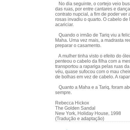
No dia seguinte, o cortejo veio busc
das ruas, por entre cantares e dança
contrato nupcial, a fim de poder ver
rosas invadiu o quarto. O cabelo de
acariciar.
Quando o irmão de Tariq viu a felic
Maha. Uma vez mais, a madrasta re
preparar o casamento.
A mulher tinha visto o efeito do ó
penteou o cabelo da filha com a mes
transportou a rapariga pelas ruas d
véu, quase sufocou com o mau cheir
de bolhas em vez de cabelo. A rapar
Quanto a Maha e a Tariq, foram abe
sempre.
Rebecca Hickox
The Golden Sandal
New York, Holiday House, 1998
(Tradução e adaptação)