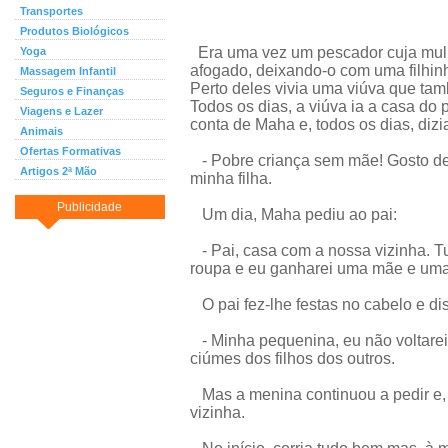
Transportes
Produtos Biológicos
Era uma vez um pescador cuja mulh
Yoga
afogado, deixando-o com uma filhi
Massagem Infantil
Perto deles vivia uma viúva que tam
Seguros e Finanças
Todos os dias, a viúva ia a casa do
Viagens e Lazer
conta de Maha e, todos os dias, dizi
Animais
Ofertas Formativas
- Pobre criança sem mãe! Gosto de 
Artigos 2ª Mão
minha filha.
Publicidade
Um dia, Maha pediu ao pai:
- Pai, casa com a nossa vizinha. T
roupa e eu ganharei uma mãe e uma
O pai fez-lhe festas no cabelo e di
- Minha pequenina, eu não voltarei 
ciúmes dos filhos dos outros.
Mas a menina continuou a pedir e,
vizinha.