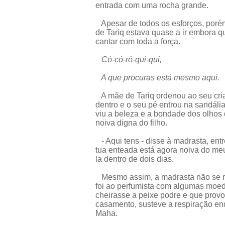
entrada com uma rocha grande.
Apesar de todos os esforços, porém,
de Tariq estava quase a ir embora q
cantar com toda a força.
Có-có-ró-qui-qui,
A que procuras está mesmo aqui.
A mãe de Tariq ordenou ao seu cria
dentro e o seu pé entrou na sandál
viu a beleza e a bondade dos olhos
noiva digna do filho.
- Aqui tens - disse à madrasta, en
tua enteada está agora noiva do meu 
la dentro de dois dias.
Mesmo assim, a madrasta não se reg
foi ao perfumista com algumas moed
cheirasse a peixe podre e que prov
casamento, susteve a respiração en
Maha.