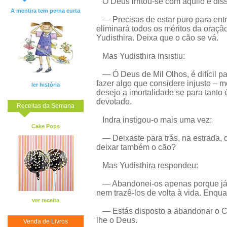
O Deus irritou-se com aquilo e dis
A mentira tem perna curta
— Precisas de estar puro para ent
eliminará todos os méritos da oração
Yudisthira. Deixa que o cão se vá.
Mas Yudisthira insistiu:
— Ó Deus de Mil Olhos, é difícil p
fazer algo que considere injusto –
ler história
desejo a imortalidade se para tanto
devotado.
Receitas da Semana
Indra instigou-o mais uma vez:
Cake Pops
— Deixaste para trás, na estrada, 
deixar também o cão?
Mas Yudisthira respondeu:
— Abandonei-os apenas porque já t
nem trazê-los de volta à vida. Enqu
ver receita
— Estás disposto a abandonar o Cé
lhe o Deus.
Venda de Livros