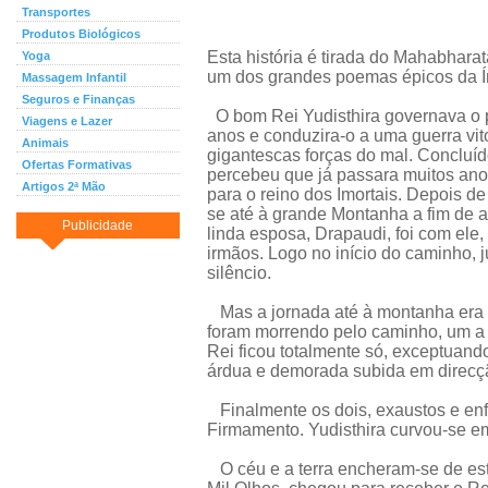
Transportes
Produtos Biológicos
Esta história é tirada do Mahabhara
Yoga
um dos grandes poemas épicos da Í
Massagem Infantil
Seguros e Finanças
O bom Rei Yudisthira governava o 
Viagens e Lazer
anos e conduzira-o a uma guerra vit
Animais
gigantescas forças do mal. Concluíd
Ofertas Formativas
percebeu que já passara muitos anos 
Artigos 2ª Mão
para o reino dos Imortais. Depois de 
se até à grande Montanha a fim de a
Publicidade
linda esposa, Drapaudi, foi com el
irmãos. Logo no início do caminho, 
silêncio.
Mas a jornada até à montanha era l
foram morrendo pelo caminho, um a 
Rei ficou totalmente só, exceptuand
árdua e demorada subida em direcçã
Finalmente os dois, exaustos e enf
Firmamento. Yudisthira curvou-se em
O céu e a terra encheram-se de es