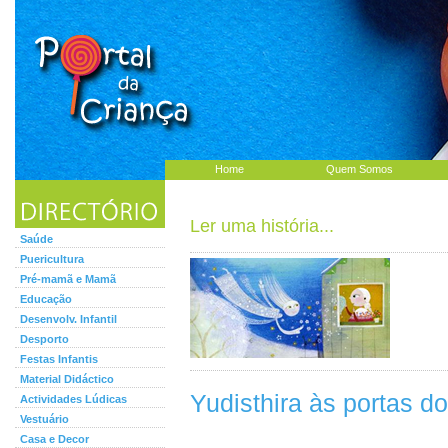
Home
Quem Somos
Ler uma história...
Saúde
Puericultura
Pré-mamã e Mamã
Educação
Desenvolv. Infantil
Desporto
Festas Infantis
Material Didáctico
Yudisthira às portas d
Actividades Lúdicas
Vestuário
Casa e Decor