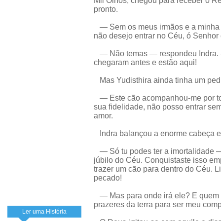
Mil Olhos, chegou para receber o Re
pronto.
— Sem os meus irmãos e a minha q
não desejo entrar no Céu, ó Senhor 
— Não temas — respondeu Indra. —
chegaram antes e estão aqui!
Mas Yudisthira ainda tinha um pedi
— Este cão acompanhou-me por tod
sua fidelidade, não posso entrar se
amor.
Indra balançou a enorme cabeça e t
— Só tu podes ter a imortalidade — 
júbilo do Céu. Conquistaste isso e
trazer um cão para dentro do Céu. L
pecado!
— Mas para onde irá ele? E quem i
prazeres da terra para ser meu com
Ler uma História