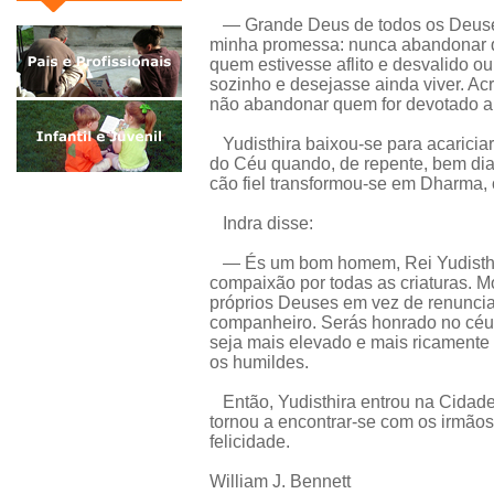
— Grande Deus de todos os Deuses
minha promessa: nunca abandonar q
quem estivesse aflito e desvalido o
sozinho e desejasse ainda viver. A
não abandonar quem for devotado a
Yudisthira baixou-se para acariciar 
do Céu quando, de repente, bem dia
cão fiel transformou-se em Dharma, 
Indra disse:
— És um bom homem, Rei Yudisthira
compaixão por todas as criaturas. M
próprios Deuses em vez de renuncia
companheiro. Serás honrado no céu, 
seja mais elevado e mais ricament
os humildes.
Então, Yudisthira entrou na Cidade 
tornou a encontrar-se com os irmãos
felicidade.
William J. Bennett