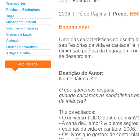
autor:
Fátima Éffe
Transportes
Produtos Biológicos
ES
2006 | Pé de Página |
Preço:
Yoga
Massagem Infantil
Encomendar
Seguros e Finanças
Viagens e Lazer
Uma das características da escrita d
Animais
seu "estórias da vida encantada" é,
Ofertas Formativas
dimensão poética da linguagem com 
Artigos 2ª Mão
se desenrolam.
Publicidade
Desrição do Autor:
Nome: fátima éffe.
O que queremos resgatar
quando calçamos as sandalinhas b
da infância?
Títulos editados:
• O universo TODO dentro de mim? 
• A carta de... amor? & outros segre
• estórias da vida encantada, 2006,
• Os livros que gostam de contar his