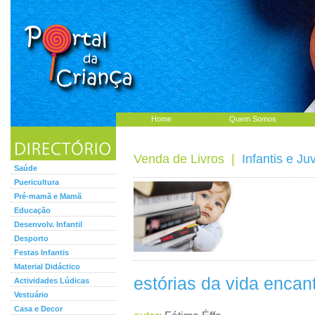
Home
Quem Somos
Venda de Livros
|
Infantis e Ju
Saúde
Puericultura
Pré-mamã e Mamã
Educação
Desenvolv. Infantil
Desporto
Festas Infantis
Material Didáctico
estórias da vida encan
Actividades Lúdicas
Vestuário
Casa e Decor