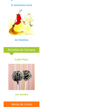
A vassoura nova
ler história
Receitas da Semana
Cake Pops
ver receita
Venda de Livros