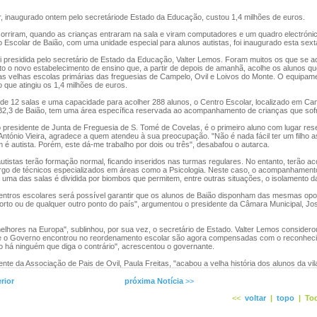
, inaugurado ontem pelo secretáriode Estado da Educação, custou 1,4 milhões de euros.
orriram, quando as crianças entraram na sala e viram computadores e um quadro electrónic
 Escolar de Baião, com uma unidade especial para alunos autistas, foi inaugurado esta sexta
i presidida pelo secretário de Estado da Educação, Valter Lemos. Foram muitos os que se 
to o novo estabelecimento de ensino que, a partir de depois de amanhã, acolhe os alunos q
as velhas escolas primárias das freguesias de Campelo, Ovil e Loivos do Monte. O equipam
 que atingiu os 1,4 milhões de euros.
e 12 salas e uma capacidade para acolher 288 alunos, o Centro Escolar, localizado em Ca
2,3 de Baião, tem uma área específica reservada ao acompanhamento de crianças que sof
 presidente de Junta de Freguesia de S. Tomé de Covelas, é o primeiro aluno com lugar re
António Vieira, agradece a quem atendeu à sua preocupação. "Não é nada fácil ter um filho 
 é autista. Porém, este dá-me trabalho por dois ou três", desabafou o autarca.
istas terão formação normal, ficando inseridos nas turmas regulares. No entanto, terão
argo de técnicos especializados em áreas como a Psicologia. Neste caso, o acompanhamento
 uma das salas é dividida por biombos que permitem, entre outras situações, o isolamento d
tros escolares será possível garantir que os alunos de Baião disponham das mesmas opo
orto ou de qualquer outro ponto do país", argumentou o presidente da Câmara Municipal, Jo
lhores na Europa", sublinhou, por sua vez, o secretário de Estado. Valter Lemos considero
ue o Governo encontrou no reordenamento escolar são agora compensadas com o reconhec
 há ninguém que diga o contrário", acrescentou o governante.
te da Associação de Pais de Ovil, Paula Freitas, "acabou a velha história dos alunos da vil
rior
próxima Notícia
>>
<<
voltar
|
topo
|
Tod