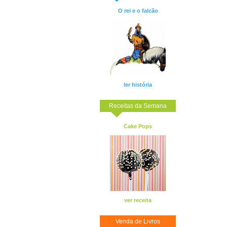
O rei e o falcão
ler história
Receitas da Semana
Cake Pops
ver receita
Venda de Livros