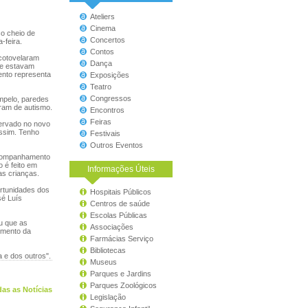
Ateliers
Cinema
o cheio de
Concertos
-feira.
Contos
acotovelaram
Dança
ue estavam
ento representa
Exposições
Teatro
Congressos
mpelo, paredes
ram de autismo.
Encontros
Feiras
servado no novo
assim. Tenho
Festivais
Outros Eventos
 acompanhamento
 é feito em
Informações Úteis
as crianças.
rtunidades dos
Hospitais Públicos
sé Luís
Centros de saúde
Escolas Públicas
u que as
Associações
imento da
Farmácias Serviço
Bibliotecas
a e dos outros".
Museus
Parques e Jardins
Parques Zoológicos
as as Notícias
Legislação