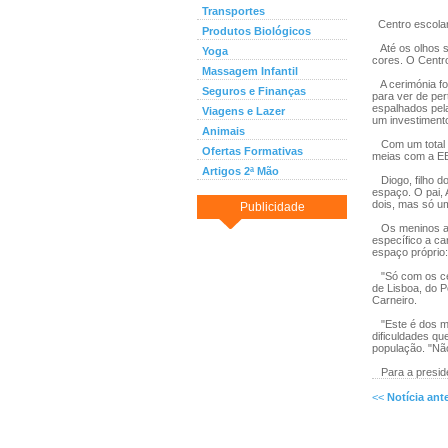
Transportes
Centro escolar
Produtos Biológicos
Até os olhos s
Yoga
cores. O Centro
Massagem Infantil
A cerimónia fo
Seguros e Finanças
para ver de per
espalhados pel
Viagens e Lazer
um investimento
Animais
Com um total d
Ofertas Formativas
meias com a EB
Artigos 2ª Mão
Diogo, filho do
espaço. O pai, 
dois, mas só um
Publicidade
Os meninos aut
específico a c
espaço próprio:
"Só com os cen
de Lisboa, do P
Carneiro.
"Este é dos me
dificuldades q
população. "Não
Para a presiden
<<
Notícia ante