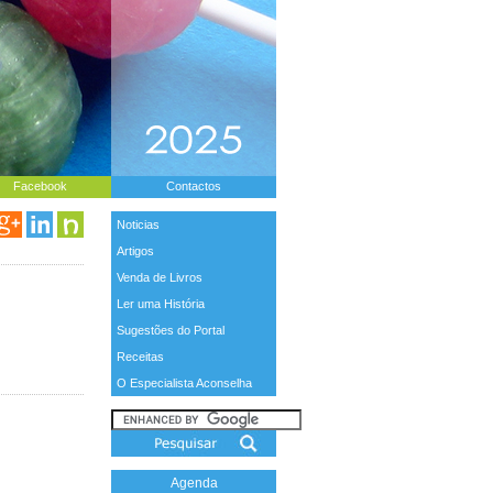
Facebook
Contactos
Noticias
Artigos
Venda de Livros
Ler uma História
Sugestões do Portal
Receitas
O Especialista Aconselha
Agenda