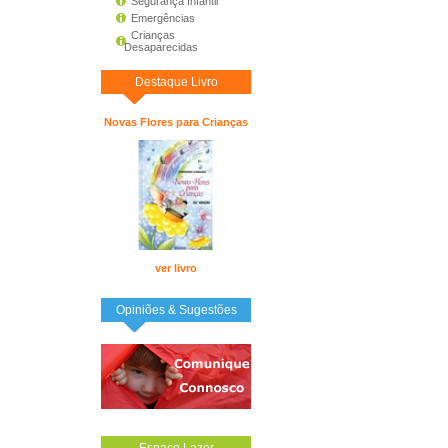
Segurança Infantil
Emergências
Crianças
Desaparecidas
Destaque Livro
Novas Flores para Crianças
ver livro
Opiniões & Sugestões
Espaço Lazer