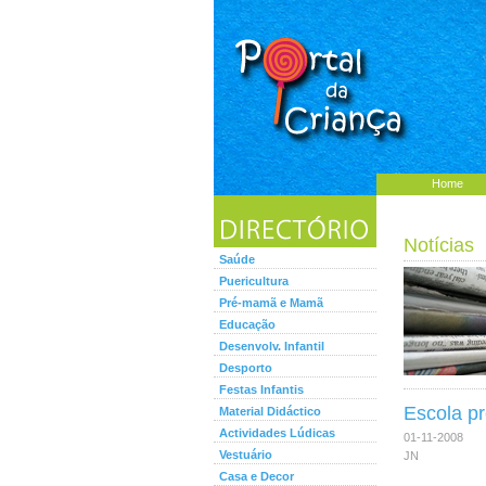
Home
Notícias
Saúde
Puericultura
Pré-mamã e Mamã
Educação
Desenvolv. Infantil
Desporto
Festas Infantis
Escola pr
Material Didáctico
Actividades Lúdicas
01-11-2008
Vestuário
JN
Casa e Decor