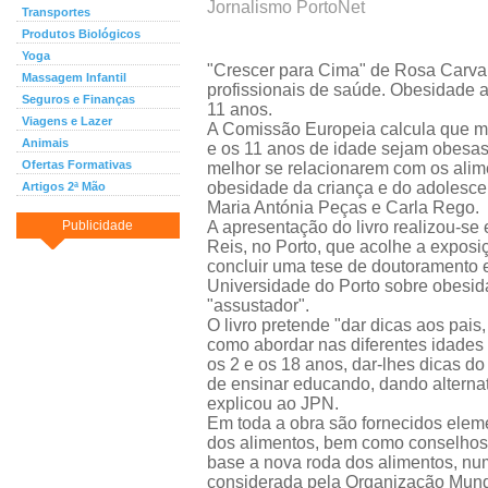
Jornalismo PortoNet
Transportes
Produtos Biológicos
Yoga
"Crescer para Cima" de Rosa Carvalh
Massagem Infantil
profissionais de saúde. Obesidade a
Seguros e Finanças
11 anos.
Viagens e Lazer
A Comissão Europeia calcula que ma
Animais
e os 11 anos de idade sejam obesas.
Ofertas Formativas
melhor se relacionarem com os ali
obesidade da criança e do adolescen
Artigos 2ª Mão
Maria Antónia Peças e Carla Rego.
Publicidade
A apresentação do livro realizou-se
Reis, no Porto, que acolhe a exposi
concluir uma tese de doutoramento 
Universidade do Porto sobre obesid
"assustador".
O livro pretende "dar dicas aos pais
como abordar nas diferentes idades 
os 2 e os 18 anos, dar-lhes dicas do
de ensinar educando, dando alterna
explicou ao JPN.
Em toda a obra são fornecidos elem
dos alimentos, bem como conselhos, 
base a nova roda dos alimentos, n
considerada pela Organização Mundi