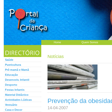
Home
Quem Somos
Notícias
Saúde
Puericultura
Pré-mamã e Mamã
Educação
Desenvolv. Infantil
Desporto
Festas Infantis
Material Didáctico
Prevenção da obesidade
Actividades Lúdicas
Vestuário
14-04-2007
Casa e Decor