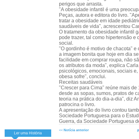
perigos que arrasta.
"A obesidade infantil é uma preocup
Peças, autora e editora do livro. "Ap
tratar a obesidade em idade pediátr
saudáveis de vida", acrescentou Ca
O tratamento da obesidade infantil 
pode trazer, tal como hipertensão e
social.
"O gordinho é motivo de chacota" e
a imagem bonita que hoje em dia se
facilidade em comprar roupa, não sã
os atributos da moda", explica Car
psicológicos, emocionais, sociais e,
obesa sofre", conclui.
Receitas saudáveis
"Crescer para Cima" reúne mais de 1
desde as sopas, sumos, pratos de ca
teoria na prática do dia-a-dia", diz
patrocina o livro.
A apresentação do livro contou tam
Sociedade Portuguesa para o Estud
Guerra, da Sociedade Portuguesa de
<<
Notícia anterior
p
Ler uma História