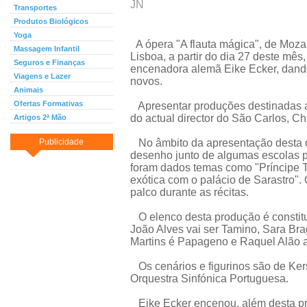
JN
Transportes
Produtos Biológicos
Yoga
A ópera "A flauta mágica", de Mozar
Massagem Infantil
Lisboa, a partir do dia 27 deste mê
Seguros e Finanças
encenadora alemã Eike Ecker, dand
Viagens e Lazer
novos.
Animais
Ofertas Formativas
Apresentar produções destinadas a 
do actual director do São Carlos, 
Artigos 2ª Mão
Publicidade
No âmbito da apresentação desta ó
desenho junto de algumas escolas pa
foram dados temas como "Príncipe 
exótica com o palácio de Sarastro".
palco durante as récitas.
O elenco desta produção é constitu
João Alves vai ser Tamino, Sara Br
Martins é Papageno e Raquel Alão a
Os cenários e figurinos são de Kers
Orquestra Sinfónica Portuguesa.
Eike Ecker encenou, além desta pr