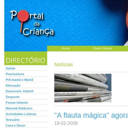
Home
Quem Somos
Notícias
Saúde
Puericultura
Pré-mamã e Mamã
Educação
Desenvolv. Infantil
Desporto
Festas Infantis
Material Didáctico
"A flauta mágica" agor
Actividades Lúdicas
Vestuário
19-02-2008
Casa e Decor