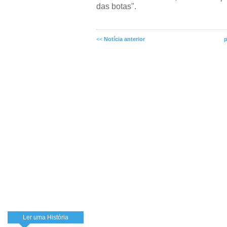
das botas".
<<
Notícia anterior
p
Ler uma História