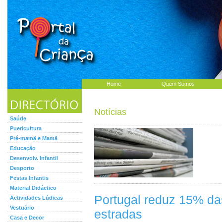
Home
Quem Somos
Notícias
Saúde
Puericultura
Pré-mamã e Mamã
Educação
Desenvolv. Infantil
Desporto
Festas Infantis
Material Didáctico
Portugal reduz 15% da
Actividades Lúdicas
Vestuário
estradas
Casa e Decor