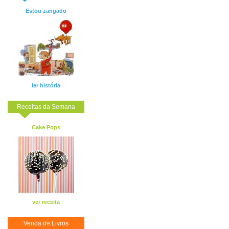
Estou zangado
ler história
Receitas da Semana
Cake Pops
ver receita
Venda de Livros