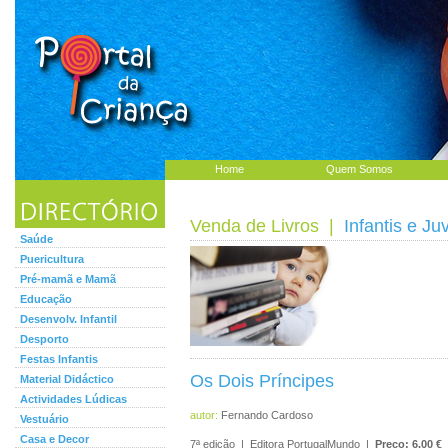
Home
Quem Somos
Venda de Livros
|
Infantis e Ju
Saúde
Puericultura
Pré-mamã e Mamã
Educação
Desenvolv. Infantil
Desporto
Festas Infantis
Os Dois Príncipes
Material Didáctico
Actividades Lúdicas
autor:
Fernando Cardoso
Vestuário
Casa e Decor
7ª edição | Editora PortugalMundo |
Preço: 6.00 €